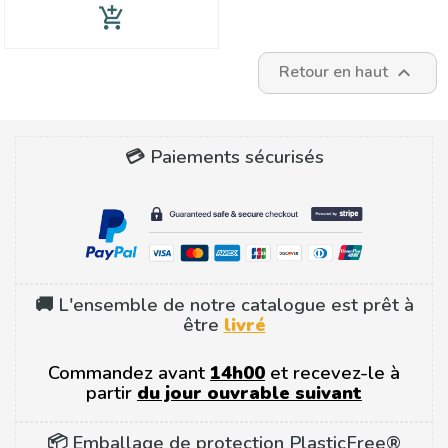
add_shopping_cart
Retour en haut

💳 Paiements sécurisés
🚚 L'ensemble de notre catalogue est prêt à
être
livré
Commandez avant
14h00
et recevez-le à
partir
du jour ouvrable suivant
📦 Emballage de protection PlasticFree®