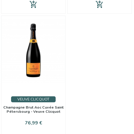
add_shopping_cart
add_shopping_cart
VEUVE CLICQUOT
Champagne Brut Aoc Cuvée Saint
Pétersbourg - Veuve Clicquot
Prix
76,99 €