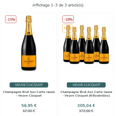
Affichage 1-3 de 3 article(s)
-15%
-18%
PACK
VEUVE CLICQUOT
VEUVE CLICQUOT
Champagne Brut Aoc Carte Jaune
Champagne Brut Aoc Carte Jaune
- Veuve Clicquot
- Veuve Clicquot (6 Bouteilles)
Prix
Prix
Prix
Prix
56,95 €
305,04 €
de
de
67,00 €
372,00 €
base
base