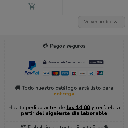
add_shopping_cart
Volver arriba

💳 Pagos seguros
🚚 Todo nuestro catálogo está listo para
entrega
Haz tu
pedido antes
de
las 14:00
y recíbelo a
partir
del siguiente día laborable
📦 Embalaje protector PlasticFree®