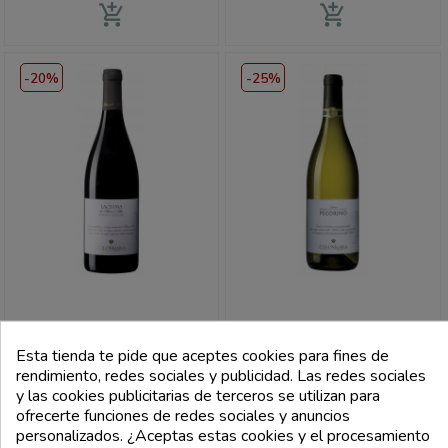
add_shopping_cart
add_shopping_cart
-20%
-25%
COLONNARA
COLONNARA
Esta tienda te pide que aceptes cookies para fines de
Lacrima Di Morro D'Alba Doc
Falerio Pecorino Doc 2020 -
2021 - Colonnara
Colonnara
rendimiento, redes sociales y publicidad. Las redes sociales
y las cookies publicitarias de terceros se utilizan para
Precio
Precio
Precio
Precio
8,80 €
9,00 €
ofrecerte funciones de redes sociales y anuncios
base
base
11,00 €
12,00 €
personalizados. ¿Aceptas estas cookies y el procesamiento