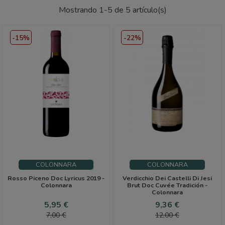
Mostrando 1-5 de 5 artículo(s)
-15%
-22%
COLONNARA
COLONNARA
Rosso Piceno Doc Lyricus 2019 -
Verdicchio Dei Castelli Di Jesi
Colonnara
Brut Doc Cuvée Tradición -
Colonnara
Precio
Precio
Precio
Precio
5,95 €
9,36 €
base
base
7,00 €
12,00 €