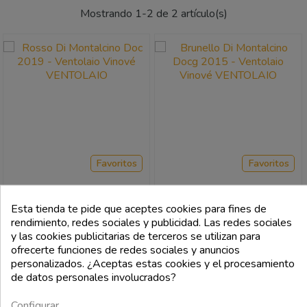
Mostrando 1-2 de 2 artículo(s)
Favoritos
Favoritos
VENTOLAIO
VENTOLAIO
Esta tienda te pide que aceptes cookies para fines de
Rosso Di Montalcino Doc 2019 -
Brunello Di Montalcino Docg 2015
rendimiento, redes sociales y publicidad. Las redes sociales
Ventolaio
- Ventolaio
y las cookies publicitarias de terceros se utilizan para
ofrecerte funciones de redes sociales y anuncios
Precio
Precio
16,99 €
37,00 €
personalizados. ¿Aceptas estas cookies y el procesamiento
de datos personales involucrados?
add_shopping_cart
add_shoppi
Configurar