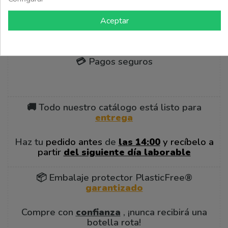

Volver arriba
Aceptar
💳 Pagos seguros
🚚 Todo nuestro catálogo está listo para
entrega
Haz tu
pedido antes
de
las 14:00
y recíbelo a
partir
del siguiente día laborable
📦 Embalaje protector PlasticFree®
garantizado
Compre con
confianza
, ¡nunca recibirá una
botella rota!