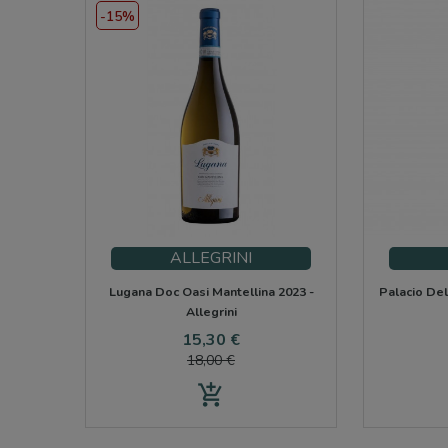
-15%
ALLEGRINI
Lugana Doc Oasi Mantellina 2023 -
Palacio Del
Allegrini
Precio
Precio
15,30 €
base
18,00 €
add_shopping_cart