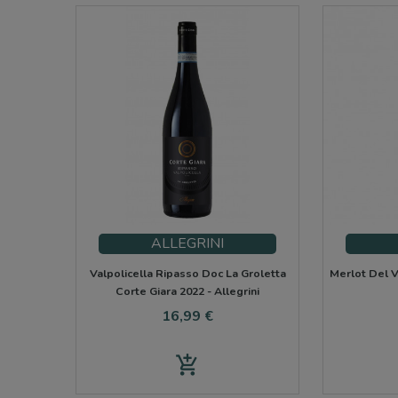
ALLEGRINI
Valpolicella Ripasso Doc La Groletta
Merlot Del V
Corte Giara 2022 - Allegrini
Precio
16,99 €
add_shopping_cart