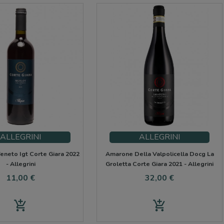
ALLEGRINI
ALLEGRINI
eneto Igt Corte Giara 2022
Amarone Della Valpolicella Docg La
- Allegrini
Groletta Corte Giara 2021 - Allegrini
Precio
Precio
11,00 €
32,00 €
add_shopping_cart
add_shopping_cart