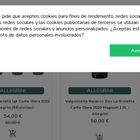
e pide que aceptes cookies para fines de rendimiento, redes socia
s redes sociales y las cookies publicitarias de terceros se utilizan
ciones de redes sociales y anuncios personalizados. ¿Aceptas est
nto de datos personales involucrados?
Ace
ALLEGRINI
ALLEGRINI
eneto Igt Corte Giara 2022
Valpolicella Ripasso Doc La Groletta
legrini (6 Botellas)
Corte Giara 2020 Magnum 1.5L -
Allegrini
Precio
Precio
54,00 €
Precio
50,00 €
base
60,00 €
add_shopping_cart
add_shopping_cart