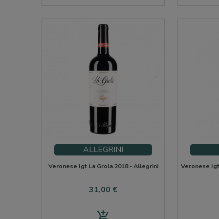
ALLEGRINI
Veronese Igt La Grola 2018 - Allegrini
Veronese Igt
Precio
31,00 €
add_shopping_cart