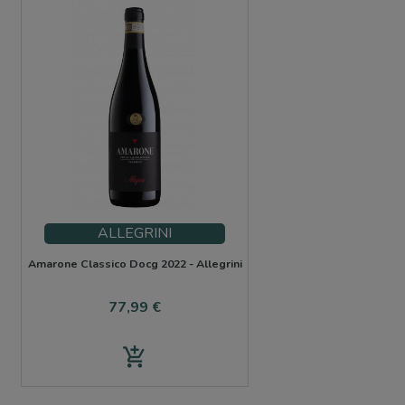
ALLEGRINI
Amarone Classico Docg 2022 - Allegrini
Precio
77,99 €
add_shopping_cart