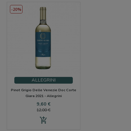
-20%
ALLEGRINI
Pinot Grigio Delle Venezie Doc Corte
Giara 2021 - Allegrini
Precio
Precio
9,60 €
base
12,00 €
add_shopping_cart