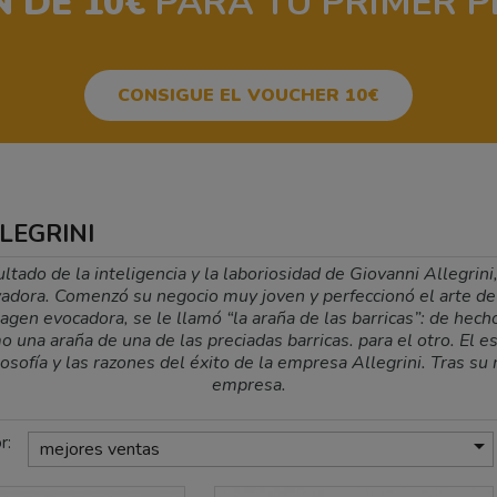
 DE 10€
PARA TU PRIMER P
CONSIGUE EL VOUCHER 10€
LLEGRINI
tado de la inteligencia y la laboriosidad de Giovanni Allegrin
ovadora. Comenzó su negocio muy joven y perfeccionó el arte d
gen evocadora, se le llamó “la araña de las barricas”: de hecho,
una araña de una de las preciadas barricas. para el otro. El esti
osofía y las razones del éxito de la empresa Allegrini. Tras su
empresa.
r:

mejores ventas