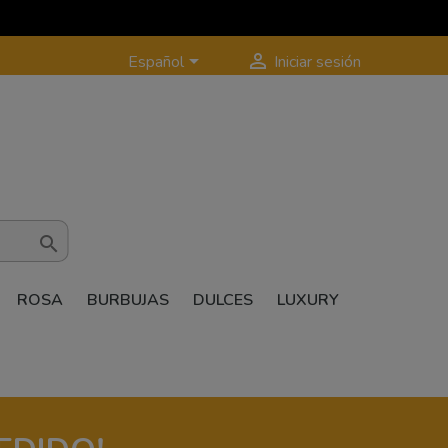


Español
Iniciar sesión

ROSA
BURBUJAS
DULCES
LUXURY