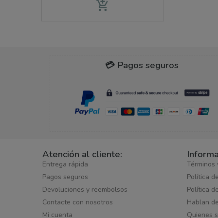
add_shopping_cart
💳 Pagos seguros
Atención al cliente:
Informa
Entrega rápida
Términos 
Pagos seguros
Política d
Devoluciones y reembolsos
Política d
Contacte con nosotros
Hablan d
Mi cuenta
Quienes 