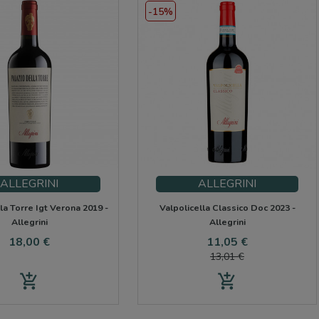
-15%
ALLEGRINI
ALLEGRINI
la Torre Igt Verona 2019 -
Valpolicella Classico Doc 2023 -
Allegrini
Allegrini
Precio
Precio
Precio
18,00 €
11,05 €
base
13,01 €
add_shopping_cart
add_shopping_cart