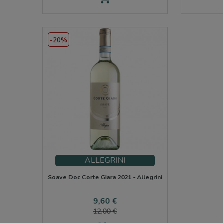
-20%
ALLEGRINI
Soave Doc Corte Giara 2021 - Allegrini
Precio
Precio
9,60 €
base
12,00 €