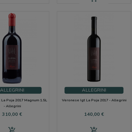
ALLEGRINI
ALLEGRINI
 La Poja 2017 Magnum 1.5L
Veronese Igt La Poja 2017 - Allegrini
- Allegrini
Precio
Precio
310,00 €
140,00 €
add_shopping_cart
add_shopping_cart