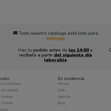
🚚 Todo nuestro catálogo está listo para
entrega
Haz tu
pedido antes
de
las 14:00
y
recíbelo a partir
del siguiente día
laborable
ción:
En evidencia:
y condiciones
Horeca
e privacidad
Club
e cookies
Agenzia
e Vinové
Blog
somos