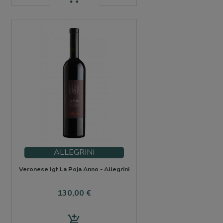
ALLEGRINI
Veronese Igt La Poja Anno - Allegrini
Precio
130,00 €
add_shopping_cart