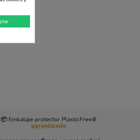
ptar
📦 Embalaje protector PlasticFree®
garantizado