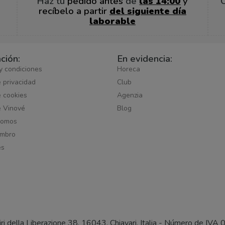
Haz tu
pedido antes
de
las 14:00
y
recíbelo a partir
del siguiente día
laborable
ción:
En evidencia:
y condiciones
Horeca
e privacidad
Club
e cookies
Agenzia
e Vinové
Blog
somos
embro
es
tiri della Liberazione 38, 16043, Chiavari, Italia - Número d