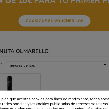
 DE 10€
PARA TU PRIMER P
CONSIGUE EL VOUCHER 10€
 TENUTA OLMARELLO
r:

mejores ventas
e pide que aceptes cookies para fines de rendimiento, redes socia
s redes sociales y las cookies publicitarias de terceros se utilizan
ciones de redes sociales y anuncios personalizados. ¿Aceptas est