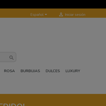


Español
Iniciar sesión

ROSA
BURBUJAS
DULCES
LUXURY