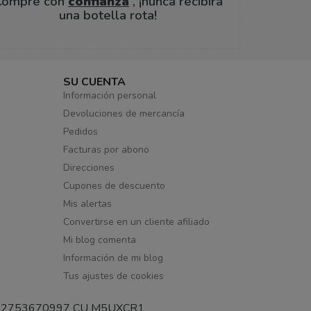
Compre con
confianza
, ¡nunca recibirá
una botella rota!
SU CUENTA
Información personal
Devoluciones de mercancía
Pedidos
Facturas por abono
Direcciones
Cupones de descuento
Mis alertas
Convertirse en un cliente afiliado
Mi blog comenta
Información de mi blog
Tus ajustes de cookies
e IVA 02753670997 CU M5UXCR1