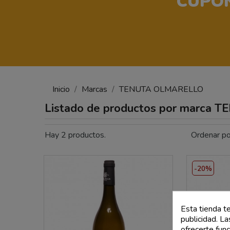
CUPÓN
Inicio
Marcas
TENUTA OLMARELLO
Listado de productos por marca
Hay 2 productos.
Ordenar po
-20%
Esta tienda t
publicidad. La
ofrecerte fun