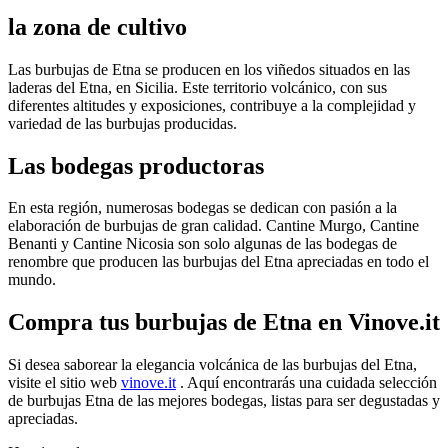
la zona de cultivo
pueblo
Las burbujas de Etna se producen en los viñedos situados en las
laderas del Etna, en Sicilia. Este territorio volcánico, con sus
Italia
diferentes altitudes y exposiciones, contribuye a la complejidad y
variedad de las burbujas producidas.
Variedad de uvas
Las bodegas productoras
capuchino nerello
Nerello Macalese
En esta región, numerosas bodegas se dedican con pasión a la
elaboración de burbujas de gran calidad. Cantine Murgo, Cantine
Nombre
Benanti y Cantine Nicosia son solo algunas de las bodegas de
renombre que producen las burbujas del Etna apreciadas en todo el
mundo.
DOC
Compra tus burbujas de Etna en Vinove.it
cuando beberlo
Asar a la parrilla (muy duro)
Si desea saborear la elegancia volcánica de las burbujas del Etna,
visite el sitio web
vinove.it
. Aquí encontrarás una cuidada selección
de burbujas Etna de las mejores bodegas, listas para ser degustadas y
Peculiaridades
apreciadas.
Bolle salate