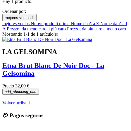
Hay 1 producto.
Etiquetas
Ordenar por:
mejores ventas

Exclusivo
mejores ventas
Nuovi prodotti prima
Nome da A a Z
Nome da Z ad
Favoritos
A
Prezzo, da meno caro a più caro
Prezzo, da più caro a meno caro
golosinas
Mostrando 1-1 de 1 artículo(s)
Vedi prodotti
1
LA GELSOMINA
Etna Brut Blanc De Noir Doc - La
Gelsomina
Precio
32,00 €
add_shopping_cart
Volver arriba

💳 Pagos seguros