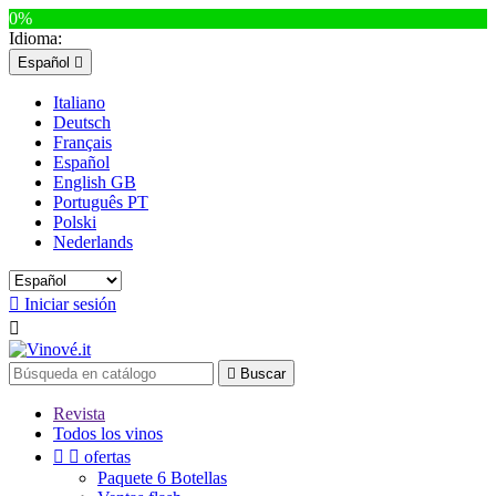
0%
Idioma:
Español

Italiano
Deutsch
Français
Español
English GB
Português PT
Polski
Nederlands

Iniciar sesión


Buscar
Revista
Todos los vinos


ofertas
Paquete 6 Botellas