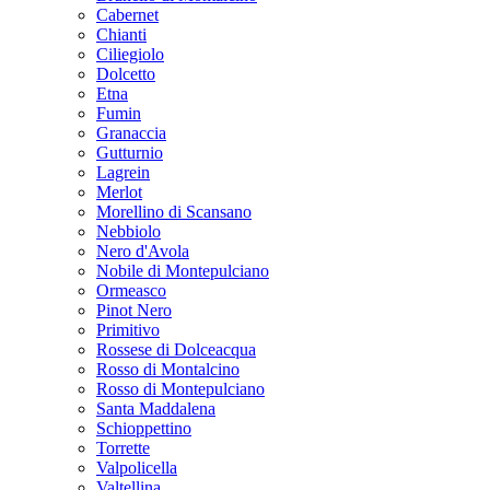
Cabernet
Chianti
Ciliegiolo
Dolcetto
Etna
Fumin
Granaccia
Gutturnio
Lagrein
Merlot
Morellino di Scansano
Nebbiolo
Nero d'Avola
Nobile di Montepulciano
Ormeasco
Pinot Nero
Primitivo
Rossese di Dolceacqua
Rosso di Montalcino
Rosso di Montepulciano
Santa Maddalena
Schioppettino
Torrette
Valpolicella
Valtellina