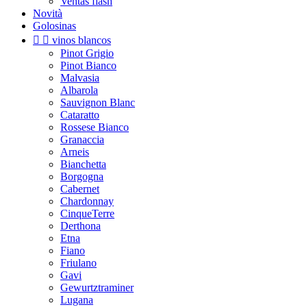
Ventas flash
Novità
Golosinas


vinos blancos
Pinot Grigio
Pinot Bianco
Malvasia
Albarola
Sauvignon Blanc
Cataratto
Rossese Bianco
Granaccia
Arneis
Bianchetta
Borgogna
Cabernet
Chardonnay
CinqueTerre
Derthona
Etna
Fiano
Friulano
Gavi
Gewurtztraminer
Lugana