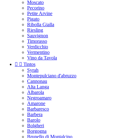
Moscato
Pecorino
Petite Arvine
Pigato
Ribolla Gialla
Riesling
Sauvignon
Timorasso
Verdicchio
Vermentino
Vino da Tavola


Tintos
Syrah
Montepulciano d'abruzzo
Cannonau
Alta Langa
Albarola
Negroamaro
Amarone
Barbaresco
Barbera
Barolo
Bolgheri
Borgogna
Brunello di Montalcino