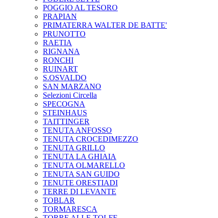
POGGIO AL TESORO
PRAPIAN
PRIMATERRA WALTER DE BATTE'
PRUNOTTO
RAETIA
RIGNANA
RONCHI
RUINART
S.OSVALDO
SAN MARZANO
Selezioni Circella
SPECOGNA
STEINHAUS
TAITTINGER
TENUTA ANFOSSO
TENUTA CROCEDIMEZZO
TENUTA GRILLO
TENUTA LA GHIAIA
TENUTA OLMARELLO
TENUTA SAN GUIDO
TENUTE ORESTIADI
TERRE DI LEVANTE
TOBLAR
TORMARESCA
TORRE ALLE TOLFE