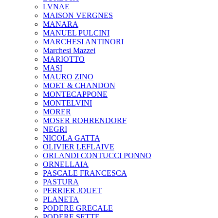
LVNAE
MAISON VERGNES
MANARA
MANUEL PULCINI
MARCHESI ANTINORI
Marchesi Mazzei
MARIOTTO
MASI
MAURO ZINO
MOET & CHANDON
MONTECAPPONE
MONTELVINI
MORER
MOSER ROHRENDORF
NEGRI
NICOLA GATTA
OLIVIER LEFLAIVE
ORLANDI CONTUCCI PONNO
ORNELLAIA
PASCALE FRANCESCA
PASTURA
PERRIER JOUET
PLANETA
PODERE GRECALE
PODERE SETTE