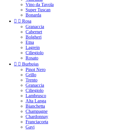
Vino da Tavola
Super Tuscan
Bonarda


Rosa
Granaccia
Cabernet
Bolgheri
Etna
Lagrein
Ciliegiolo
Rosato


Burbujas
Pinot Nero
Grillo
Trento
Granaccia
Ciliegiolo
Lambrusco
Alta Langa
Bianchetta
Champagne
Chardonnay
Franciacorta
Gavi