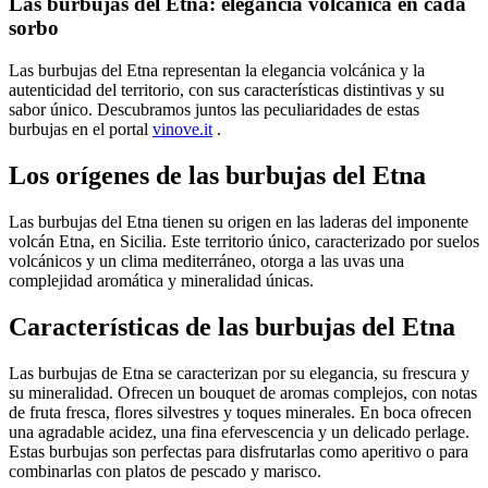
Las burbujas del Etna: elegancia volcánica en cada
sorbo
Tipología
Las burbujas del Etna representan la elegancia volcánica y la
Etna
autenticidad del territorio, con sus características distintivas y su
sabor único. Descubramos juntos las peculiaridades de estas
Precio
burbujas en el portal
vinove.it
.
€
€
Los orígenes de las burbujas del Etna
Bajan los precios
Las burbujas del Etna tienen su origen en las laderas del imponente
volcán Etna, en Sicilia. Este territorio único, caracterizado por suelos
Bajan los precios
volcánicos y un clima mediterráneo, otorga a las uvas una
complejidad aromática y mineralidad únicas.
región
Características de las burbujas del Etna
Sicilia
Las burbujas de Etna se caracterizan por su elegancia, su frescura y
Color
su mineralidad. Ofrecen un bouquet de aromas complejos, con notas
de fruta fresca, flores silvestres y toques minerales. En boca ofrecen
Amarillo
una agradable acidez, una fina efervescencia y un delicado perlage.
Estas burbujas son perfectas para disfrutarlas como aperitivo o para
Fabricantes
combinarlas con platos de pescado y marisco.