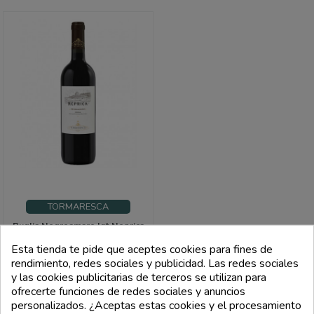
TORMARESCA
Puglia Negroamaro Igt Neprica
2022 - Tormaresca
Esta tienda te pide que aceptes cookies para fines de
Precio
10,00 €
rendimiento, redes sociales y publicidad. Las redes sociales
y las cookies publicitarias de terceros se utilizan para
FILTRI
ofrecerte funciones de redes sociales y anuncios
add_shopping_cart
personalizados. ¿Aceptas estas cookies y el procesamiento