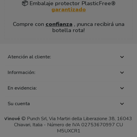
📦 Embalaje protector PlasticFree®
garantizado
Compre con
confianza
, ¡nunca recibirá una
botella rota!
Atención al cliente:

Información:

En evidencia:

Su cuenta

Vinové
© Punch Srl, Via Martiri della Liberazione 38, 16043,
Chiavari, Italia - Número de IVA 02753670997 CU
M5UXCR1