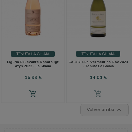
TENUTA LA GHIAIA
TENUTA LA GHIAIA
Liguria Di Levante Rosato Igt
Colli Di Luni Vermentino Doc 2023
Atys 2022 - La Ghiaia
- Tenuta La Ghiaia
Precio
Precio
16,99 €
14,01 €
add_shopping_cart
add_shopping_cart
Volver arriba
