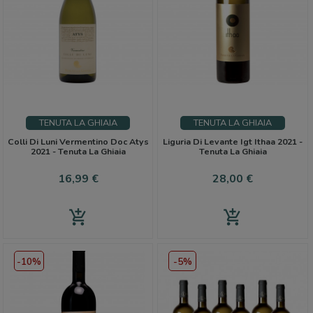
TENUTA LA GHIAIA
TENUTA LA GHIAIA
Colli Di Luni Vermentino Doc Atys
Liguria Di Levante Igt Ithaa 2021 -
2021 - Tenuta La Ghiaia
Tenuta La Ghiaia
Precio
Precio
16,99 €
28,00 €
add_shopping_cart
add_shopping_cart
-10%
-5%