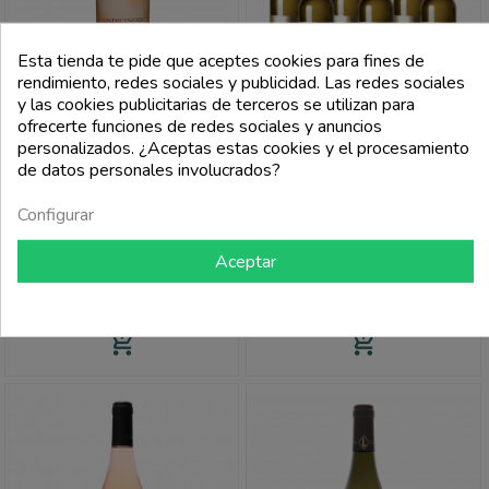
Esta tienda te pide que aceptes cookies para fines de
rendimiento, redes sociales y publicidad. Las redes sociales
y las cookies publicitarias de terceros se utilizan para
ofrecerte funciones de redes sociales y anuncios
personalizados. ¿Aceptas estas cookies y el procesamiento
de datos personales involucrados?
TENUTA LA GHIAIA
TENUTA LA GHIAIA
Configurar
Colli Di Luni Rosso Doc
Liguria Di Levante Igt Ithaa 2021 -
Undicinodi 2019 - Tenuta La Ghiaia
Tenuta La Ghiaia (6 Botellas)
Aceptar
Precio
Precio
Precio
Precio
18,90 €
153,90 €
base
base
21,00 €
162,00 €
add_shopping_cart
add_shopping_cart