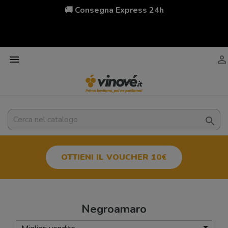
🚚 Consegna Express 24h



OTTIENI IL VOUCHER 10€
Negroamaro
