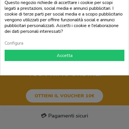
Questo negozio richiede di accettare i cookie per scopi
legati a prestazioni, social media e annunci pubblicitari. I
add_shopping_cart
cookie di terze parti per social media e a scopo pubblicitario
FILTRO
vengono utilizzati per offrire funzionalità social e annunci
pubblicitari personalizzati. Accetti i cookie e l'elaborazione
Torna all'inizio

dei dati personali interessati?
Mostrando 1 - 1 di 1 elementi
Configura
Accetta
BUONO SCONTO 10€
PER IL
TUO PRIMO ORDINE!
OTTIENI IL VOUCHER 10€
💳 Pagamenti sicuri