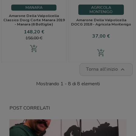
MANARA
AGRICOLA
MONTENIGO
Amarone Della Valpolicella
Classico Docg Corte Manara 2019
Amarone Della Valpolicella
- Manara (6 Bottiglie)
DOCG 2018 - Agricola Montenigo
Prezzo
Prezzo
148,20 €
Prezzo
37,00 €
base
156,00 €
add_shopping_cart
add_shopping_cart
Torna all'inizio

Mostrando 1 - 8 di 8 elementi
POST CORRELATI