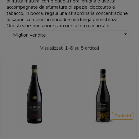
di frutta matura, come ciliegia nera, prugna e uvetta,
accompagnate da sfumature di spezie, cioccolato e
tabacco. In bocca, regala una straordinaria concentrazione
di sapori, con tannini morbidi e una lunga persistenza.
Questi vini sono apprezzati per la loro capacità di
invecchiamento, sviluppando ancora più complessità e

Migliori vendite
profondità nel corso degli anni.
Visualizzati 1-8 su 8 articoli
Il territorio della Valpolicella
Il vino
Amarone
trova il suo habitat ideale nella regione
della Valpolicella, situata tra la città di Verona e il Lago di
Garda. Il terreno collinare, composto da una combinazione
di calcare, marna e basalto, contribuisce alla ricchezza e alla
complessità dei vini. Il clima continentale con influenze del
lago favorisce una maturazione lenta e completa delle uve,
conferendo al vino
Amarone
la sua distintiva eleganza e
concentrazione.
Le cantine della Valpolicella
Preferiti
Nella regione della Valpolicella, numerose cantine si
dedicano con passione alla produzione dei vini
Amarone
.
Cantina Allegrini è una delle cantine più rinomate e