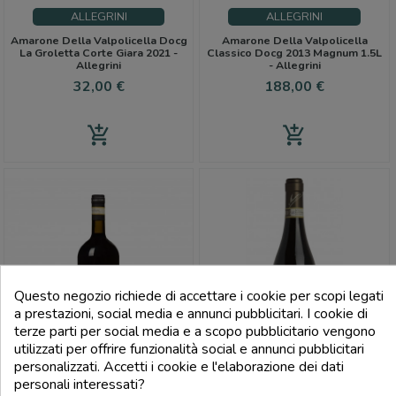
ALLEGRINI
ALLEGRINI
Amarone Della Valpolicella Docg
Amarone Della Valpolicella
La Groletta Corte Giara 2021 -
Classico Docg 2013 Magnum 1.5L
Allegrini
- Allegrini
Prezzo
Prezzo
32,00 €
188,00 €
add_shopping_cart
add_shopping_cart
Questo negozio richiede di accettare i cookie per scopi legati
a prestazioni, social media e annunci pubblicitari. I cookie di
terze parti per social media e a scopo pubblicitario vengono
Preferiti
FILTRO
utilizzati per offrire funzionalità social e annunci pubblicitari
personalizzati. Accetti i cookie e l'elaborazione dei dati
personali interessati?