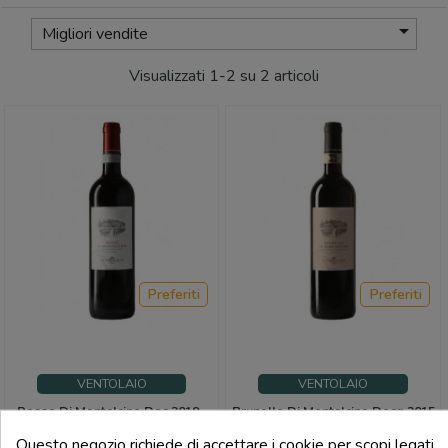

Migliori vendite
Visualizzati 1-2 su 2 articoli
Preferiti
Preferiti
VENTOLAIO
VENTOLAIO
Rosso Di Montalcino Doc 2019 -
Brunello Di Montalcino Docg 2015
Ventolaio
- Ventolaio
Questo negozio richiede di accettare i cookie per scopi legati