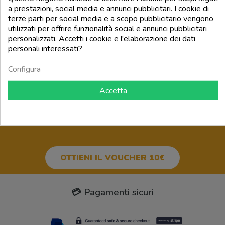
Prezzo
Prezzo
16,99 €
37,00 €
a prestazioni, social media e annunci pubblicitari. I cookie di
terze parti per social media e a scopo pubblicitario vengono
utilizzati per offrire funzionalità social e annunci pubblicitari
add_shopping_cart
add_shopping_cart
personalizzati. Accetti i cookie e l'elaborazione dei dati
personali interessati?
Torna all'inizio

Configura
Accetta
BUONO SCONTO 10€
PER IL
TUO PRIMO ORDINE!
OTTIENI IL VOUCHER 10€
💳 Pagamenti sicuri