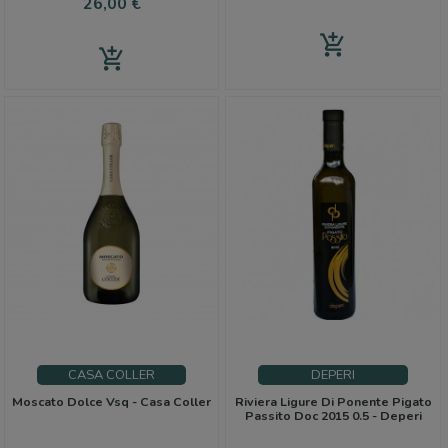
Prezzo
26,00 €
add_shopping_cart
add_shopping_cart
CASA COLLER
DEPERI
Moscato Dolce Vsq - Casa Coller
Riviera Ligure Di Ponente Pigato
Passito Doc 2015 0.5 - Deperi