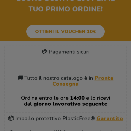
TUO PRIMO ORDINE!
OTTIENI IL VOUCHER 10€
💳 Pagamenti sicuri
🚚 Tutto il nostro catalogo è in
Pronta
Consegna
Ordina entro le ore
14:00
e lo ricevi
dal
giorno lavorativo seguente
📦 Imballo protettivo PlasticFree®
Garantito