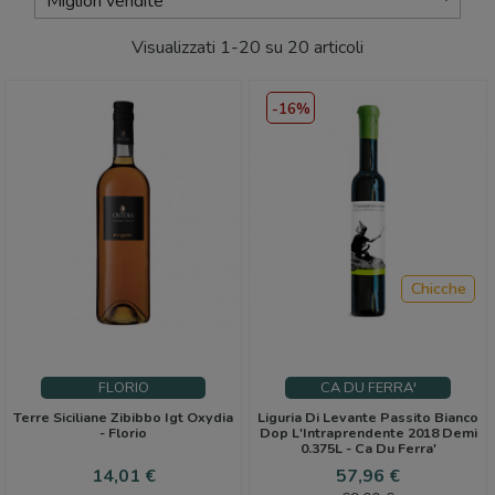
Migliori vendite
Visualizzati 1-20 su 20 articoli
-16%
Chicche
FLORIO
CA DU FERRA'
Terre Siciliane Zibibbo Igt Oxydia
Liguria Di Levante Passito Bianco
- Florio
Dop L'Intraprendente 2018 Demi
0.375L - Ca Du Ferra'
Prezzo
Prezzo
Prezzo
14,01 €
57,96 €