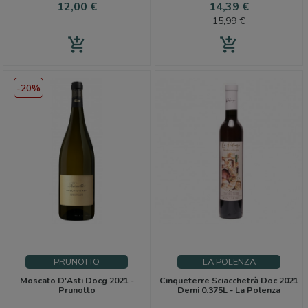
Prezzo
Prezzo
Prezzo
12,00 €
14,39 €
base
15,99 €
add_shopping_cart
add_shopping_cart
-20%
PRUNOTTO
LA POLENZA
Moscato D'Asti Docg 2021 -
Cinqueterre Sciacchetrà Doc 2021
Prunotto
Demi 0.375L - La Polenza