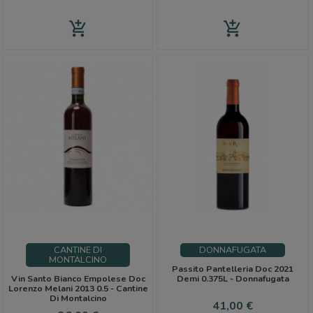
add_shopping_cart
add_shopping_cart
CANTINE DI
DONNAFUGATA
MONTALCINO
Passito Pantelleria Doc 2021
Vin Santo Bianco Empolese Doc
Demi 0.375L - Donnafugata
Lorenzo Melani 2013 0.5 - Cantine
Di Montalcino
Prezzo
41,00 €