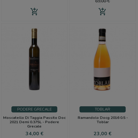
base
69,00 €
add_shopping_cart
add_shopping_cart
PODERE GRECALE
TOBLAR
Moscatello Di Taggia Passito Doc
Ramandolo Docg 2016 0.5 -
2021 Demi 0.375L - Podere
Toblar
Grecale
Prezzo
Prezzo
34,00 €
23,00 €