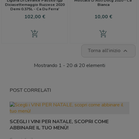
Liguria Di Levante Passito Igp
Moscato D'Asti Docg 2020 - Ca'
Diciasettemaggio Ruzzese 2020
Bianca
Demi 0.375L - Ca Du Ferra'
Prezzo
Prezzo
102,00 €
10,00 €
add_shopping_cart
add_shopping_cart
Torna all'inizio

Mostrando 1 - 20 di 20 elementi
POST CORRELATI
SCEGLI I VINI PER NATALE, SCOPRI COME
ABBINARE IL TUO MENÙ!