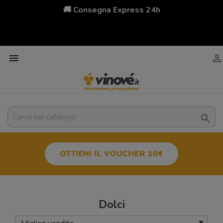
🚚 Consegna Express 24h



OTTIENI IL VOUCHER 10€
Dolci
