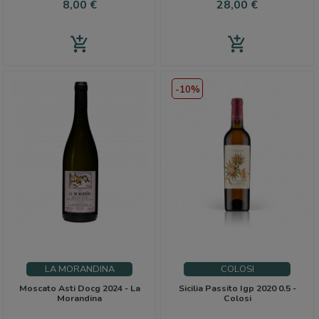
Prezzo
Prezzo
8,00 €
28,00 €
add_shopping_cart
add_shopping_cart
-10%
LA MORANDINA
COLOSI
Moscato Asti Docg 2024 - La
Sicilia Passito Igp 2020 0.5 -
Morandina
Colosi