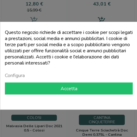
Prezzo
Prezzo
Prezzo
12,80 €
43,01 €
base
15,99 €
add_shopping_cart
add_shopping_cart
Questo negozio richiede di accettare i cookie per scopi legati
a prestazioni, social media e annunci pubblicitari. I cookie di
-15%
-12%
terze parti per social media e a scopo pubblicitario vengono
FILTRO
utilizzati per offrire funzionalità social e annunci pubblicitari
personalizzati. Accetti i cookie e l'elaborazione dei dati
personali interessati?
Configura
Accetta
COLOSI
CANTINA
CINQUETERRE
Malvasia Delle Lipari Doc 2021
0.5 - Colosi
Cinque Terre Sciachetrà Doc
Demi 0.375L - Cantina