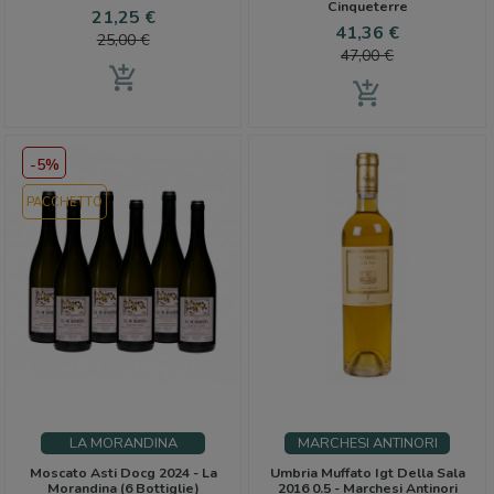
Cinqueterre
Prezzo
Prezzo
21,25 €
Prezzo
Prezzo
41,36 €
base
25,00 €
base
47,00 €
add_shopping_cart
add_shopping_cart
-5%
PACCHETTO
LA MORANDINA
MARCHESI ANTINORI
Moscato Asti Docg 2024 - La
Umbria Muffato Igt Della Sala
Morandina (6 Bottiglie)
2016 0.5 - Marchesi Antinori