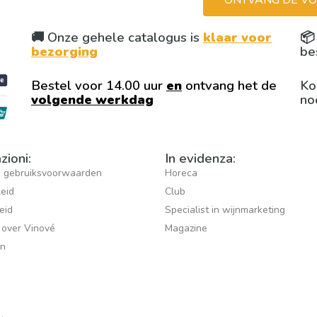
ONTVANG DE VO
🚚 Onze gehele catalogus is
klaar voor

bezorging
be
Bestel voor 14.00 uur
en
ontvang het de
Ko
volgende werkdag
no
zioni:
In evidenza:
 gebruiksvoorwaarden
Horeca
leid
Club
eid
Specialist in wijnmarketing
 over Vinové
Magazine
jn
s