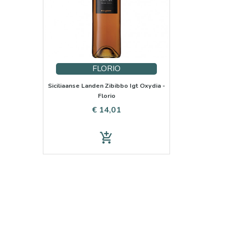
FLORIO
Siciliaanse Landen Zibibbo Igt Oxydia -
Florio
Prijs
€ 14,01
add_shopping_cart