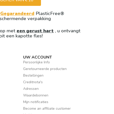
UCHER VAN € 10

Gegarandeerd
PlasticFree®
schermende verpakking
op met
een gerust hart
, u ontvangt
oit een kapotte fles!
UW ACCOUNT
Persoonlijke Info
Geretourneerde producten
Bestellingen
Creditnota's
Adressen
Waardebonnen
Mijn notificaties
Become an affiliate customer