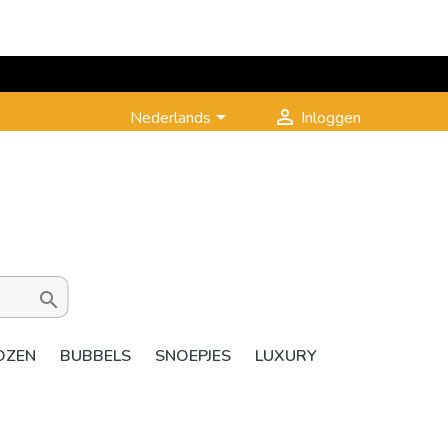


Nederlands
Inloggen

OZEN
BUBBELS
SNOEPJES
LUXURY