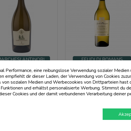
ARCHESI ANTINORI
FEUDI DI ROMANS
 Bianco Igt Conte Della Vipera
Friuli Isonzo Sauvignon Blanc Doc 
mal Performance, eine reibungslose Verwendung sozialer Medien
2022 - Antinori
Feudi Di Romans
 empfiehlt dir dieser Laden, der Verwendung von Cookies zuzu
 von sozialen Medien und Werbecookies von Drittparteien hast du
Preis
Preis
35,00 €
15,01 €
Funktionen und erhältst personalisierte Werbung. Stimmst du de
eser Cookies und der damit verbundenen Verarbeitung deiner p
add_shopping_cart
add_shopping_cart
Akzep
Es werden $ d - $ d von $ d Artik