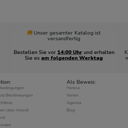
🚚
Unser gesamter Katalog ist
versandfertig
Bestellen Sie vor
14:00 Uhr
und erhalten
K
Sie es
am folgenden Werktag
n
tion:
Als Beweis:
sbedingungen
Horeca
utz-Bestimmungen
Verein
htlinie
Agenzia
hen über Vinové
Blog
ind
werden