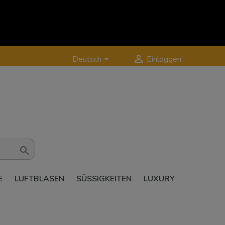


Deutsch
Einloggen

E
LUFTBLASEN
SÜSSIGKEITEN
LUXURY