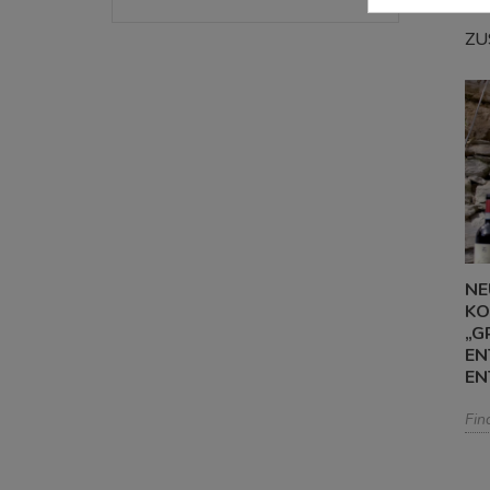
ZU
NE
KO
„G
EN
EN
Fin