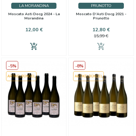
LA MORANDINA
PRUNOTTO
Moscato Asti Docg 2024 - La
Moscato D'Asti Docg 2021 -
Morandina
Prunotto
Preis
Preis
Verkaufspr
12,00 €
12,80 €
15,99 €
add_shopping_cart
add_shopping_cart
-5%
-8%
ARTIKELBÜNDEL
ARTIKELBÜNDEL