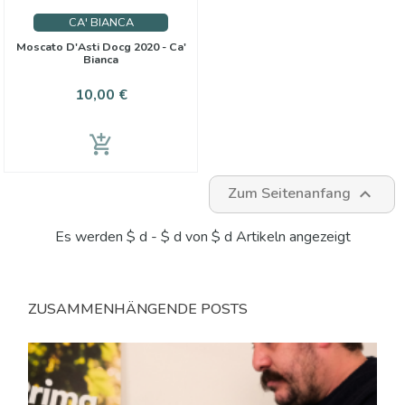
CA' BIANCA
Moscato D'Asti Docg 2020 - Ca'
Bianca
Preis
10,00 €
add_shopping_cart
Zum Seitenanfang

Es werden $ d - $ d von $ d Artikeln angezeigt
ZUSAMMENHÄNGENDE POSTS