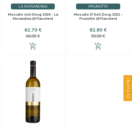
LA MORANDINA
PRUNOTTO
Moscato Asti Docg 2024 - La
Moscato D'Asti Docg 2021 -
Morandina (6 Flaschen)
Prunotto (6 Flaschen)
Preis
Verkaufspreis
Preis
Verkaufspr
62,70 €
82,80 €
66,00 €
90,00 €
add_shopping_cart
add_shopping_cart
FILTRI