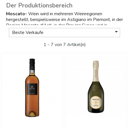
Der Produktionsbereich
Moscato-
Wein wird in mehreren Weinregionen
hergestellt, beispielsweise im Astigiano im Piemont, in der
Region Moscato d'Asti, in der Provinz Cuneo und in
anderen Gebieten Italiens. Jedes Gebiet trägt zu seiner

Beste Verkäufe
Einzigartigkeit und seiner Vielfalt an Aromen und
Geschmacksrichtungen bei.
1 - 7 von 7 Artikel(n)
Die produzierenden Keller
In Italien widmen sich zahlreiche Weingüter mit
Leidenschaft der Herstellung von
Moscato-
Wein.
Cantina Ceretto, Cantina Saracco und Cantina Michele
Chiarlo sind nur einige der renommierten Weingüter, die
hochwertigen Moscato produzieren.
Kaufen Sie Ihren
Moscato-
Wein auf
Vinove.it
Wenn Sie
Moscato-
Wein probieren möchten, besuchen
Sie die Website
vinove.it
. Hier finden Sie eine sorgfältige
Auswahl an Moscato aus den besten Kellern, bereit, Ihre
Sinne zu erfreuen.