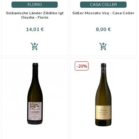
FLORIO
CASA COLLER
Sizilianische Länder Zibibbo Igt
Süßer Moscato Vsq - Casa Coller
Oxydia - Florio
Preis
Preis
14,01 €
8,00 €
add_shopping_cart
add_shopping_cart
-20%