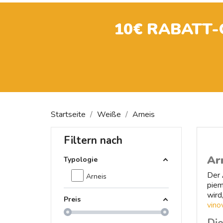
10€ RABATT
Startseite
Weiße
Arneis
Filtern nach
Ar
Typologie
Der
Arneis
piem
wird
Preis
vinov