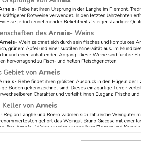
e Ursprünge von
Arneis
Arneis-
Rebe hat ihren Ursprung in der Langhe im Piemont. Tradit
 kräftigerer Rotweine verwendet. In den letzten Jahrzehnten erfr
Finesse jedoch zunehmender Beliebtheit als eigenständiger Qual
genschaften des
Arneis-
Weins
Arneis-
Wein zeichnet sich durch sein frisches und komplexes 
sich, grünem Apfel und einer subtilen Mineralität aus. Im Mund bi
ktur und einen anhaltenden Abgang. Diese Weine sind für ihre Ele
en hervorragend zu Fisch- und hellen Fleischgerichten.
s Gebiet von
Arneis
Arneis-
Rebe findet ihren größten Ausdruck in den Hügeln der La
ige Böden gekennzeichnet sind. Dieses einzigartige Terroir verle
rwechselbaren Charakter und verleiht ihnen Eleganz, Frische und
 Keller von
Arneis
er Region Langhe und Roero widmen sich zahlreiche Weingüter mi
renommiertesten gehört das Weingut Bruno Giacosa mit einer lang
e. Ihre
Arneis-
Weine werden wegen ihrer Eleganz und Komplexi
fen Sie Ihren
Arneis-
Wein auf Vinove.it