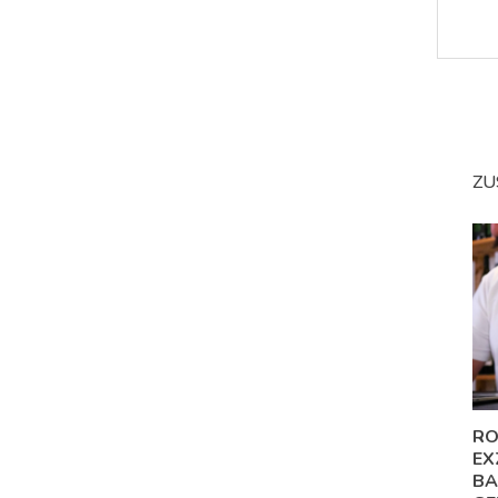
ZU
RO
EX
BA