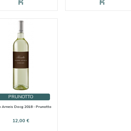
add_shopping_cart
add_shopping_cart
PRUNOTTO
 Arneis Docg 2018 - Prunotto
Preis
12,00 €