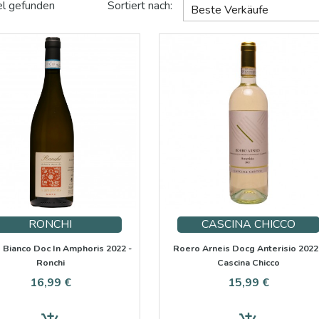
el gefunden
Sortiert nach:
Beste Verkäufe
 Sie von der Eleganz und dem Charme von
Arneis
fasziniert si
chen. Hier finden Sie eine sorgfältige Auswahl an
Arneis-
Weinen
Probieren und Genießen bereitstehen.
RONCHI
CASCINA CHICCO
 Bianco Doc In Amphoris 2022 -
Roero Arneis Docg Anterisio 2022
Ronchi
Cascina Chicco
Preis
Preis
16,99 €
15,99 €