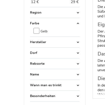
Di
12
€
29
€
Die
Süße
Region
und 
Farbe
Ei
Der
Gelb
Pfir
Stru
Hersteller
pass
Dorf
Da
Die
Rebsorte
lehm
unve
Name
Die
In d
Wann man es trinkt
den 
Wein
Besonderheiten
Kau