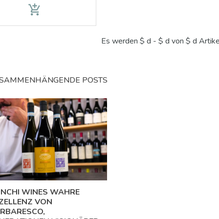
add_shopping_cart
Es werden $ d - $ d von $ d Artik
SAMMENHÄNGENDE POSTS
NCHI WINES WAHRE
ZELLENZ VON
RBARESCO,