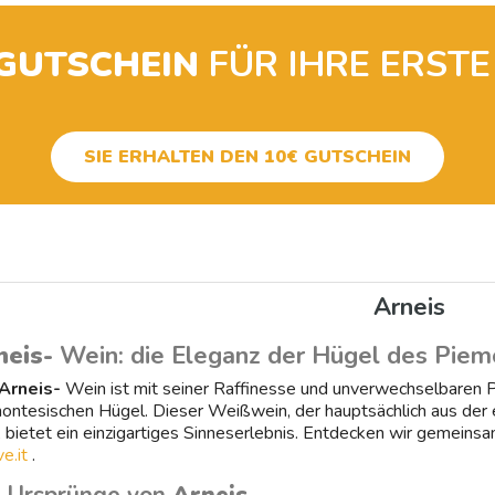
-GUTSCHEIN
FÜR IHRE ERSTE
SIE ERHALTEN DEN 10€ GUTSCHEIN
Arneis
neis-
Wein: die Eleganz der Hügel des Piem
Arneis-
Wein ist mit seiner Raffinesse und unverwechselbaren Pe
ontesischen Hügel. Dieser Weißwein, der hauptsächlich aus der 
, bietet ein einzigartiges Sinneserlebnis. Entdecken wir gemein
e.it
.