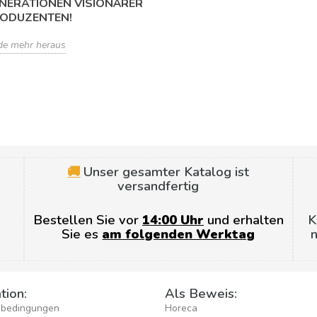
NERATIONEN VISIONÄRER
ODUZENTEN!
de mehr heraus
🚚
Unser gesamter Katalog ist
versandfertig
Bestellen Sie vor
14:00 Uhr
und erhalten
K
Sie es
am folgenden Werktag
n
tion:
Als Beweis:
sbedingungen
Horeca