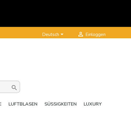


Deutsch
Einloggen

E
LUFTBLASEN
SÜSSIGKEITEN
LUXURY