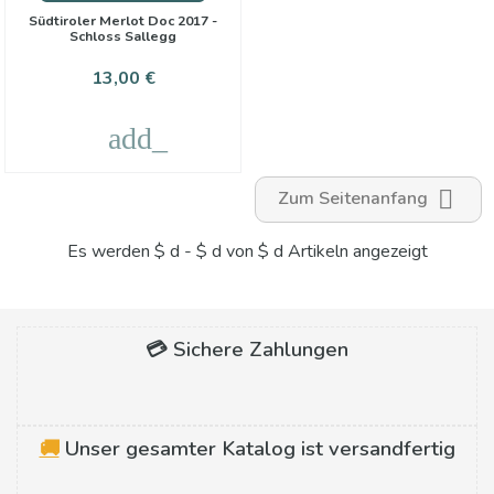
Südtiroler Merlot Doc 2017 -
Schloss Sallegg
Preis
13,00 €
add_shopping_cart

Zum Seitenanfang
Es werden $ d - $ d von $ d Artikeln angezeigt
💳 Sichere Zahlungen
🚚
Unser gesamter Katalog ist versandfertig