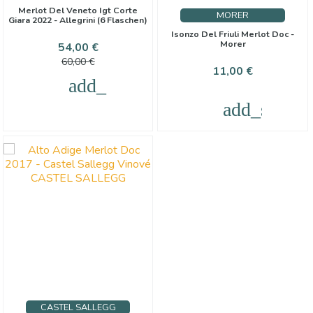
Merlot Del Veneto Igt Corte
MORER
Giara 2022 - Allegrini (6 Flaschen)
Isonzo Del Friuli Merlot Doc -
Morer
Preis
Verkaufspreis
54,00 €
60,00 €
Preis
11,00 €
add_shopping_cart
add_shoppi
CASTEL SALLEGG