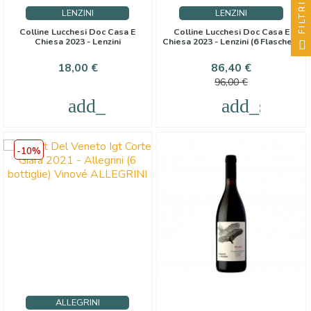
FILTRI
LENZINI
LENZINI
Colline Lucchesi Doc Casa E
Colline Lucchesi Doc Casa E
Chiesa 2023 - Lenzini
Chiesa 2023 - Lenzini (6 Flaschen)
Preis
Preis
Verkaufspr
18,00 €
86,40 €
96,00 €
add_shopping_cart
add_shoppi
-10%
ALLEGRINI