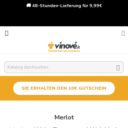
🚚 48-Stunden-Lieferung für 9,99€



SIE ERHALTEN DEN 10€ GUTSCHEIN
Merlot