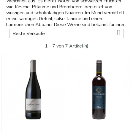
Weichheit aus. Es bietet Noten von schwarzen Früchten
wie Kirsche, Pflaume und Brombeere, begleitet von
würzigen und schokoladigen Nuancen. Im Mund vermittelt
er ein samtiges Gefühl, süße Tannine und einen
harmonischen Abgang. Diese Weine sind bekannt für ihren
angenehmen Geschmack und ihre Fähigkeit, zu einer

Beste Verkäufe
Vielzahl von Gerichten zu passen.
1 - 7 von 7 Artikel(n)
Das Anbaugebiet
Die
Merlot-
Traube wird in vielen Weinregionen der Welt
angebaut, darunter in europäischen Ländern wie Frankreich,
Italien und Spanien, aber auch in Amerika, Chile und
Australien. Die unterschiedlichen klimatischen
Bedingungen und vielfältigen Böden verleihen
Merlot
in
jedem Anbaugebiet einzigartige Nuancen und
Eigenschaften.
Die ausgewählten Weingüter
Auf dem Portal
vinove.it
finden Sie eine sorgfältige
Auswahl an
Merlot-
Weinen der besten Weingüter der
Welt. Entdecken Sie die verschiedenen Interpretationen
dieser Rebsorte und finden Sie den
Merlot-
Wein, der am