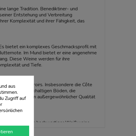
ne lange Tradition. Benediktiner- und
seiner Entstehung und Verbreitung
er Komplexität und ihrer Fähigkeit, das
Es bietet ein komplexes Geschmacksprofil mit
n Butternote. Im Mund bietet er eine angenehme
gang. Diese Weine werden für ihre
mplexität und Tiefe.
einzigartigen Terroirs. Insbesondere die Côte
 und aus
uzieren. Die kalkhaltigen Böden, die
stimmen.
ng von Weinen von außergewöhnlicher Qualität
 Zugriff auf
r
ersönlichen
t der Herstellung hochwertiger Weißweine.
bekanntesten Weingüter. Ihre lange Tradition
tieren
ie sie produzieren.