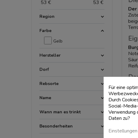
Di
53
€
53
€
Der
Zist
Region
beig
Terr
Farbe
Ei
Gelb
Bur
Note
Hersteller
Säur
Reif
Dorf
Da
Rebsorte
Die 
Für eine opti
d'Or
Werbezwecken
Name
Sonn
Durch Cookies
und 
Social-Media-
Verwendung di
Wann man es trinkt
Die
Daten zu?
In d
Besonderheiten
Das 
Einstellungen
und 