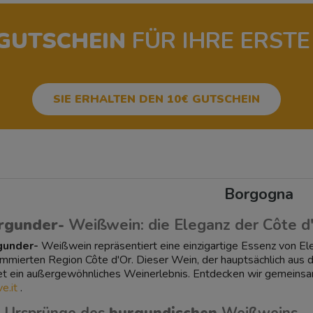
-GUTSCHEIN
FÜR IHRE ERSTE
SIE ERHALTEN DEN 10€ GUTSCHEIN
Borgogna
rgunder-
Weißwein: die Eleganz der Côte d
gunder-
Weißwein repräsentiert eine einzigartige Essenz von E
mmierten Region Côte d'Or. Dieser Wein, der hauptsächlich aus 
et ein außergewöhnliches Weinerlebnis. Entdecken wir gemeinsa
e.it
.