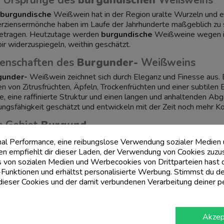
e Ursprünge des
burgundischen
Weißweins
 burgundische
Weißwein hat in der Region uralte Wurzeln und ei
erziensermönche haben im Laufe der Jahrhunderte maßgeblich zu 
etragen. Heutzutage werden
burgundische
Weißweine wegen ihr
oir widerzuspiegeln, weithin geschätzt.
genschaften des
Burgunder-
Weißweins
gunder-
Weißwein zeichnet sich durch Eleganz und Finesse aus. 
n von Zitrusfrüchten, Äpfeln, Trockenfrüchten und einer subtile
e, eine raffinierte Struktur und einen langen und anhaltenden Ab
ungsfähigkeit geschätzt und entwickeln mit der Zeit noch mehr Ko
s Gebiet
Burgund
Region
Burgund
im Osten Zentralfrankreichs ist berühmt für ihre 
mal Performance, eine reibungslose Verwendung sozialer Medien
 ist dafür bekannt, einige der besten Weißweine der Welt zu prod
 empfiehlt dir dieser Laden, der Verwendung von Cookies zuzu
eneinstrahlung und das kontinentale Klima tragen zur Entstehu
 von sozialen Medien und Werbecookies von Drittparteien hast du
Komplexität bei.
Funktionen und erhältst personalisierte Werbung. Stimmst du de
eser Cookies und der damit verbundenen Verarbeitung deiner p
 Keller von
Burgund
er Region
Burgund
widmen sich viele Weingüter mit Leidenschaf
Weingut Bouchard Père et Fils ist eines der angesehensten und 
Akzep
Liebe zum Detail spiegeln sich in den
Burgunderweinen
wider, d