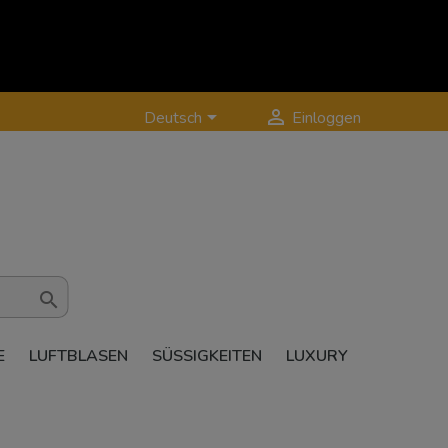


Deutsch
Einloggen

E
LUFTBLASEN
SÜSSIGKEITEN
LUXURY