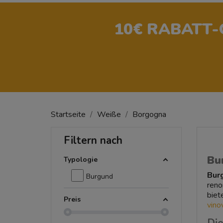
10€ RABATT
Startseite
Weiße
Borgogna
Filtern nach
Bu
Typologie
Bur
Burgund
reno
biet
Preis
vinov