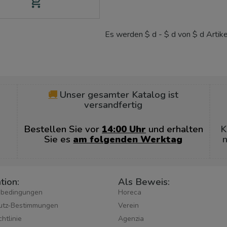
add_shopping_cart
Es werden $ d - $ d von $ d Artik
🚚
Unser gesamter Katalog ist
versandfertig
Bestellen Sie vor
14:00 Uhr
und erhalten
K
Sie es
am folgenden Werktag
n
tion:
Als Beweis:
sbedingungen
Horeca
utz-Bestimmungen
Verein
htlinie
Agenzia