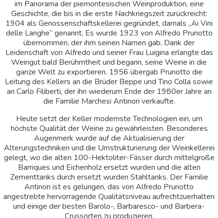
im Panorama der piemontesischen Weinproduktion, eine
Geschichte, die bis in die erste Nachkriegszeit zurückreicht:
1904 als Genossenschaftskellerei gegründet, damals „Ai Vini
delle Langhe“ genannt, Es wurde 1923 von Alfredo Prunotto
übernommen, der ihm seinen Namen gab. Dank der
Leidenschaft von Alfredo und seiner Frau Luigina erlangte das
Weingut bald Berühmtheit und begann, seine Weine in die
ganze Welt zu exportieren. 1956 übergab Prunotto die
Leitung des Kellers an die Brüder Beppe und Tino Colla sowie
an Carlo Filiberti, der ihn wiederum Ende der 1980er Jahre an
die Familie Marchesi Antinori verkaufte.
Heute setzt der Keller modernste Technologien ein, um
höchste Qualität der Weine zu gewährleisten. Besonderes
Augenmerk wurde auf die Aktualisierung der
Alterungstechniken und die Umstrukturierung der Weinkellerei
gelegt, wo die alten 100-Hektoliter-Fässer durch mittelgroße
Barriques und Eichenholz ersetzt wurden und die alten
Zementtanks durch ersetzt wurden Stahltanks. Der Familie
Antinori ist es gelungen, das von Alfredo Prunotto
angestrebte hervorragende Qualitätsniveau aufrechtzuerhalten
und einige der besten Barolo-, Barbaresco- und Barbera-
Crussorten zu produzieren.