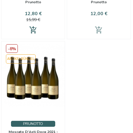
Prunotto
Prunotto
Preis
Verkaufspreis
Preis
12,80 €
12,00 €
15,99 €
add_shopping_cart
add_shopping_cart
-8%
ARTIKELBÜNDEL
PRUNOTTO
Moscato D'Asti Docg 2021 -