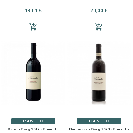
Preis
Preis
13,01 €
20,00 €
add_shopping_cart
add_shopping_cart
PRUNOTTO
PRUNOTTO
Barolo Docg 2017 - Prunotto
Barbaresco Docg 2020 - Prunotto