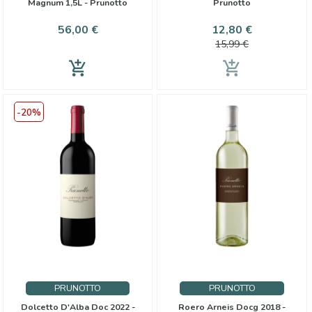
Magnum 1,5L - Prunotto
Prunotto
Preis
Preis
Verkaufspr
56,00 €
12,80 €
15,99 €
add_shopping_cart
add_shopping_cart
-20%
PRUNOTTO
PRUNOTTO
Dolcetto D'Alba Doc 2022 -
Roero Arneis Docg 2018 -