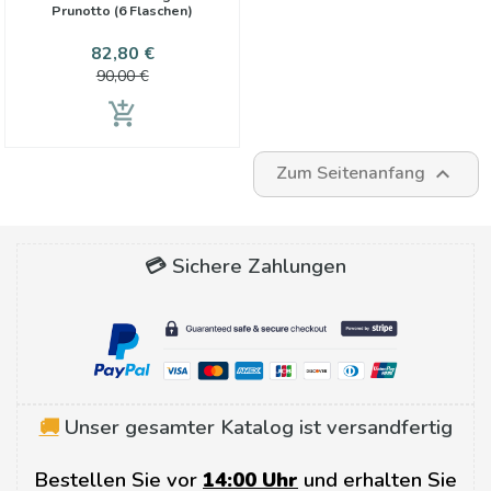
Prunotto (6 Flaschen)
Preis
Verkaufspreis
82,80 €
90,00 €
add_shopping_cart
Zum Seitenanfang

💳 Sichere Zahlungen
🚚
Unser gesamter Katalog ist versandfertig
Bestellen Sie vor
14:00 Uhr
und erhalten Sie