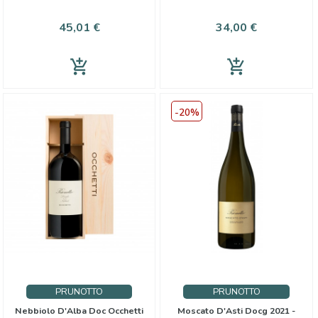
Preis
Preis
45,01 €
34,00 €
add_shopping_cart
add_shopping_cart
-20%
PRUNOTTO
PRUNOTTO
Nebbiolo D'Alba Doc Occhetti
Moscato D'Asti Docg 2021 -