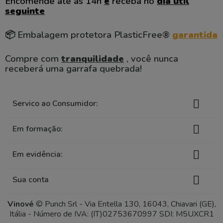
Encomende até às 14h
e
receba no
dia útil
seguinte
📦 Embalagem protetora PlasticFree®
garantida
Compre com
tranquilidade
, você nunca
receberá uma garrafa quebrada!

Servico ao Consumidor:

Em formação:

Em evidência:

Sua conta
Vinové
© Punch Srl - Via Entella 130, 16043, Chiavari (GE),
Itália - Número de IVA: (IT)02753670997 SDI: M5UXCR1