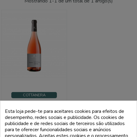
Mostrando 1-1 de um total de 1 artigo(s)
COTTANERA
Etna Rosato Doc - Cottanera
Esta loja pede-te para aceitares cookies para efeitos de
desempenho, redes sociais e publicidade. Os cookies de
Preço
23,00 €
publicidade e de redes sociais de terceiros são utilizados
FILTRI
para te oferecer funcionalidades sociais e anúncios
add_shopping_cart
personalizados. Aceitas estes cookies e o processamento