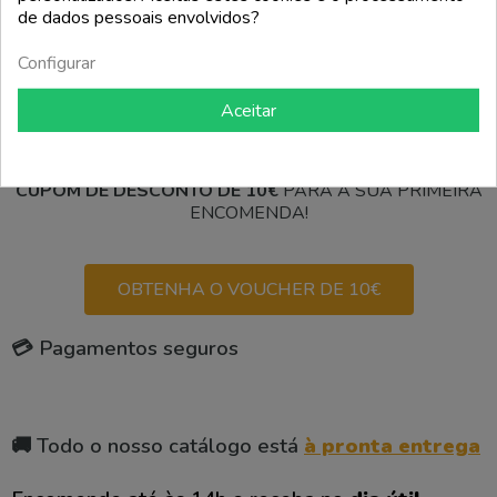
de dados pessoais envolvidos?

Voltar ao topo
Configurar
Aceitar
Mostrando$ d -$ d de$ d itens
CUPOM DE DESCONTO DE 10€
PARA A SUA PRIMEIRA
ENCOMENDA!
OBTENHA O VOUCHER DE 10€
💳 Pagamentos seguros
🚚 Todo o nosso catálogo está
à pronta entrega