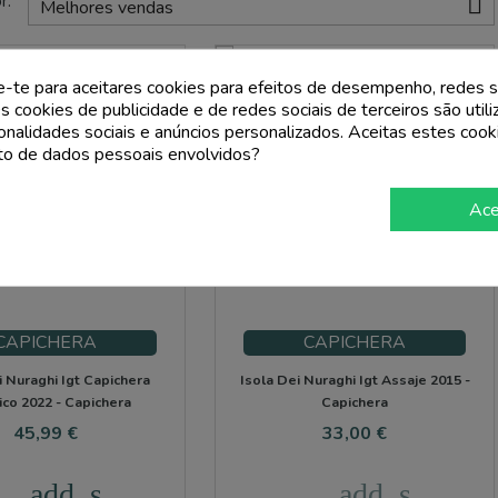
r:

Melhores vendas
e-te para aceitares cookies para efeitos de desempenho, redes s
s cookies de publicidade e de redes sociais de terceiros são util
ionalidades sociais e anúncios personalizados. Aceitas estes cook
o de dados pessoais envolvidos?
Ace
CAPICHERA
CAPICHERA
i Nuraghi Igt Capichera
Isola Dei Nuraghi Igt Assaje 2015 -
ico 2022 - Capichera
Capichera
Preço
Preço
45,99 €
33,00 €
add_shopping_cart
add_shoppin