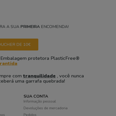
RA A SUA
PRIMEIRA
ENCOMENDA!
UCHER DE 10€
 Embalagem protetora PlasticFree®
rantida
mpre com
tranquilidade
, você nunca
ceberá uma garrafa quebrada!
SUA CONTA
Informação pessoal
Devoluções de mercadoria
hos
Pedidos