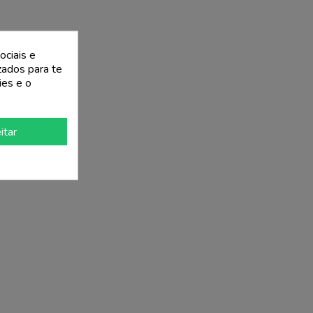
ociais e
izados para te
ies e o
itar
g_cart