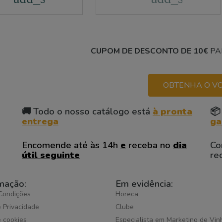
CUPOM DE DESCONTO DE 10€
PA
OBTENHA O VO
🚚 Todo o nosso catálogo está
à pronta
📦
entrega
ga
Encomende até às 14h
e
receba no
dia
Co
útil seguinte
re
mação:
Em evidência:
Condições
Horeca
e Privacidade
Clube
e cookies
Especialista em Marketing de Vin