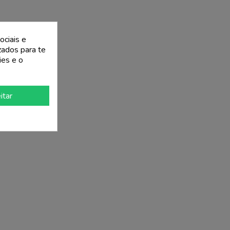
ociais e
izados para te
ies e o
itar