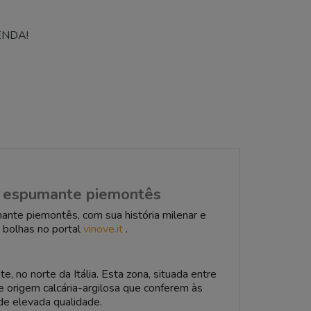
NDA!
do espumante piemontês
ante piemontês, com sua história milenar e
s bolhas no portal
vinove.it
.
, no norte da Itália. Esta zona, situada entre
e origem calcária-argilosa que conferem às
de elevada qualidade.