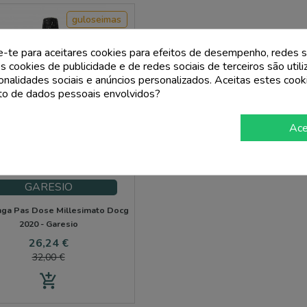
guloseimas
e-te para aceitares cookies para efeitos de desempenho, redes s
s cookies de publicidade e de redes sociais de terceiros são util
ionalidades sociais e anúncios personalizados. Aceitas estes cook
o de dados pessoais envolvidos?
Ace
GARESIO
nga Pas Dose Millesimato Docg
2020 - Garesio
Preço
Preço
26,24 €
normal
32,00 €
add_shopping_cart