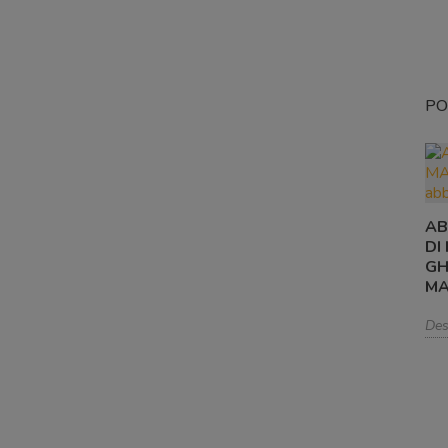
PO
AB
DI
GH
MA
Des