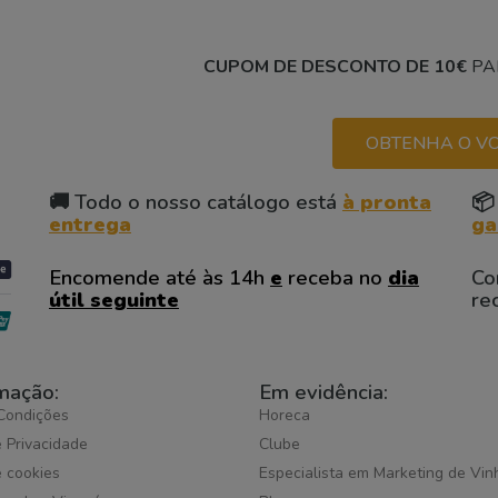
CUPOM DE DESCONTO DE 10€
PA
OBTENHA O VO
🚚 Todo o nosso catálogo está
à pronta
📦
entrega
ga
Encomende até às 14h
e
receba no
dia
Co
útil seguinte
re
mação:
Em evidência:
Condições
Horeca
e Privacidade
Clube
e cookies
Especialista em Marketing de Vin