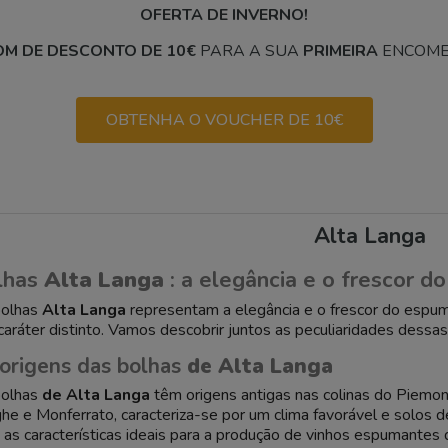
OFERTA DE INVERNO!
M DE DESCONTO DE 10€
PARA A SUA
PRIMEIRA
ENCOME
OBTENHA O VOUCHER DE 10€
Alta Langa
lhas
Alta Langa
: a elegância e o frescor 
bolhas
Alta Langa
representam a elegância e o frescor do espum
caráter distinto. Vamos descobrir juntos as peculiaridades dessa
origens das bolhas
de Alta Langa
bolhas
de Alta Langa
têm origens antigas nas colinas do Piemonte
he e Monferrato, caracteriza-se por um clima favorável e solos d
 as características ideais para a produção de vinhos espumantes 