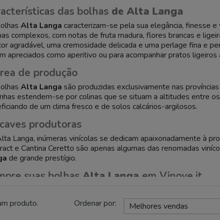
acterísticas das bolhas
de Alta Langa
bolhas
Alta Langa
caracterizam-se pela sua elegância, finesse 
as complexos, com notas de fruta madura, flores brancas e lige
cor agradável, uma cremosidade delicada e uma perlage fina e pe
m apreciados como aperitivo ou para acompanhar pratos ligeiros 
rea de produção
bolhas
Alta Langa
são produzidas exclusivamente nas províncias 
inhas estendem-se por colinas que se situam a altitudes entre o
ficiando de um clima fresco e de solos calcários-argilosos.
caves produtoras
lta Langa, inúmeras vinícolas se dedicam apaixonadamente à prod
ract e Cantina Ceretto são apenas algumas das renomadas viní
ga
de grande prestígio.
mpre suas bolhas
Alta Langa
em Vinove.it
uiser saborear a elegância e o frescor das bolhas
Alta Langa
, v
eriosa seleção de espumantes
Alta Langa
das melhores caves, p
um produto.
Ordenar por:
Melhores vendas