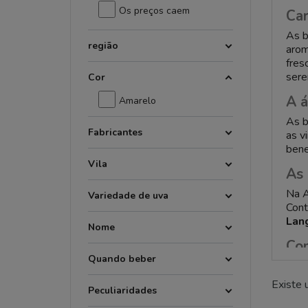
Os preços caem
Car
As 
região
arom
fres
sere
Cor
A á
Amarelo
As 
Fabricantes
as v
bene
Vila
As 
Na A
Variedade de uva
Cont
Lan
Nome
Co
Quando beber
Se q
crit
Existe 
Peculiaridades