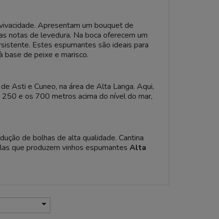
e vivacidade. Apresentam um bouquet de
iras notas de levedura. Na boca oferecem um
rsistente. Estes espumantes são ideais para
à base de peixe e marisco.
de Asti e Cuneo, na área de Alta Langa. Aqui,
s 250 e os 700 metros acima do nível do mar,
ução de bolhas de alta qualidade. Cantina
colas que produzem vinhos espumantes
Alta
isite o site
vinove.it
. Aqui encontra uma
rontos a serem degustados e apreciados.
