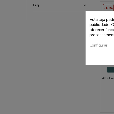
Tag
-18%
Esta loja ped
publicidade. O
oferecer func
processament
Configurar
Alta La