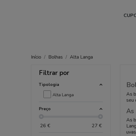
CUPO
Início
Bolhas
Alta Langa
Filtrar por
Bo
Tipologia
As 
Alta Langa
seu 
Preço
As 
As 
26
€
27
€
Lang
uvas