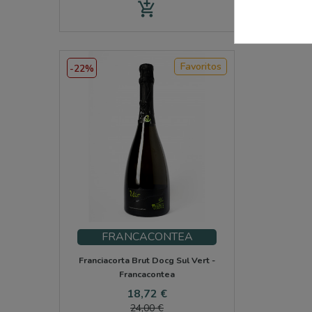
add_shopping_cart
Favoritos
-22%
FRANCACONTEA
Franciacorta Brut Docg Sul Vert -
Francacontea
Preço
Preço
18,72 €
normal
24,00 €