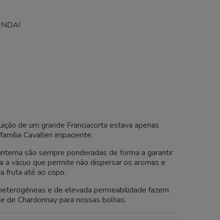
NDA!
uição de um grande Franciacorta estava apenas
amília Cavalleri impaciente.
 interna são sempre ponderadas de forma a garantir
sa a vácuo que permite não dispersar os aromas e
 fruta até ao copo.
s heterogéneas e de elevada permeabilidade fazem
te de Chardonnay para nossas bolhas.