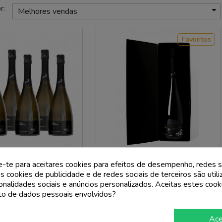
r:

Melhores vendas
Favoritos
ANCACONTEA
FRANCACONTEA
e-te para aceitares cookies para efeitos de desempenho, redes s
s cookies de publicidade e de redes sociais de terceiros são util
orta Brut Docg Primus -
Franciacorta Brut Docg Primus Magnum
ionalidades sociais e anúncios personalizados. Aceitas estes cook
acontea (6 Garrafas)
1.5L - Francacontea
o de dados pessoais envolvidos?
Preço
Preço
Preço
110,40 €
54,00 €
normal
120,00 €
Ace