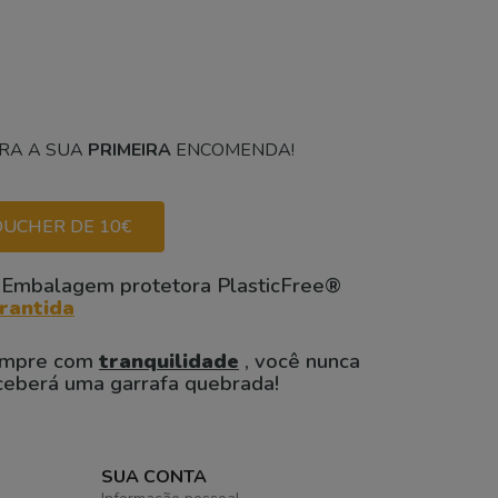
RA A SUA
PRIMEIRA
ENCOMENDA!
UCHER DE 10€
 Embalagem protetora PlasticFree®
rantida
mpre com
tranquilidade
, você nunca
ceberá uma garrafa quebrada!
SUA CONTA