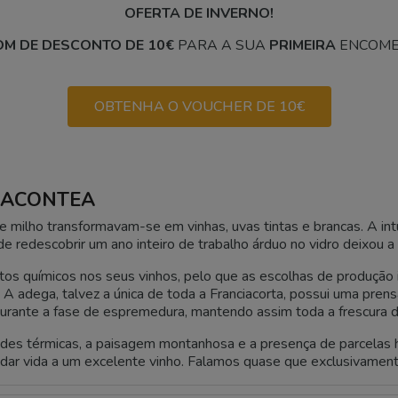
OFERTA DE INVERNO!
M DE DESCONTO DE 10€
PARA A SUA
PRIMEIRA
ENCOME
OBTENHA O VOUCHER DE 10€
NCACONTEA
 milho transformavam-se em vinhas, uvas tintas e brancas. A int
redescobrir um ano inteiro de trabalho árduo no vidro deixou a f
dutos químicos nos seus vinhos, pelo que as escolhas de produção
A adega, talvez a única de toda a Franciacorta, possui uma pren
urante a fase de espremedura, mantendo assim toda a frescura da
itudes térmicas, a paisagem montanhosa e a presença de parcela
a dar vida a um excelente vinho. Falamos quase que exclusivamen