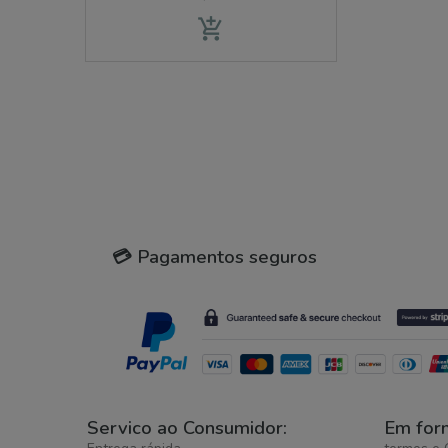
add_shopping_cart
💳 Pagamentos seguros
Servico ao Consumidor:
Em for