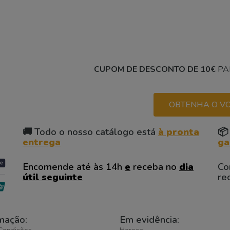
CUPOM DE DESCONTO DE 10€
PA
OBTENHA O VO
🚚 Todo o nosso catálogo está
à pronta
📦
entrega
ga
Encomende até às 14h
e
receba no
dia
Co
útil seguinte
re
mação:
Em evidência: