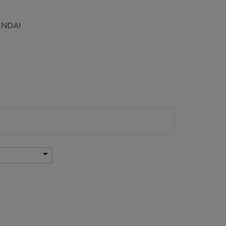
NDA!
