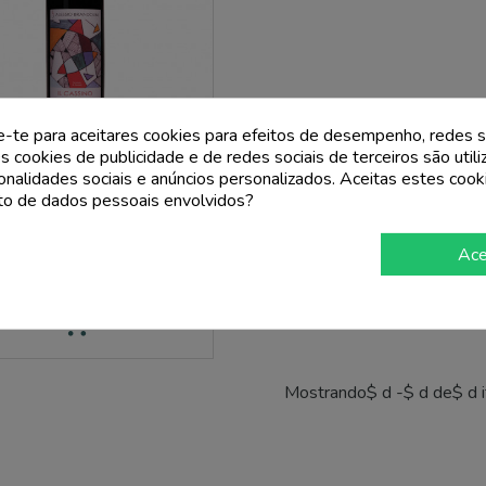
e-te para aceitares cookies para efeitos de desempenho, redes s
s cookies de publicidade e de redes sociais de terceiros são util
BRANDOLINI
ionalidades sociais e anúncios personalizados. Aceitas estes cook
o de dados pessoais envolvidos?
 Pavese Bonarda Doc Il Cassino
2023 - Brandolini
Ace
Preço
Preço
7,65 €
normal
9,00 €
add_shopping_cart
Mostrando$ d -$ d de$ d 