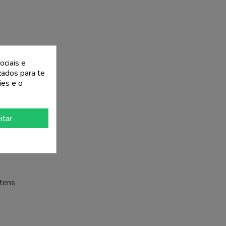
ociais e
izados para te
ies e o
itar
itens