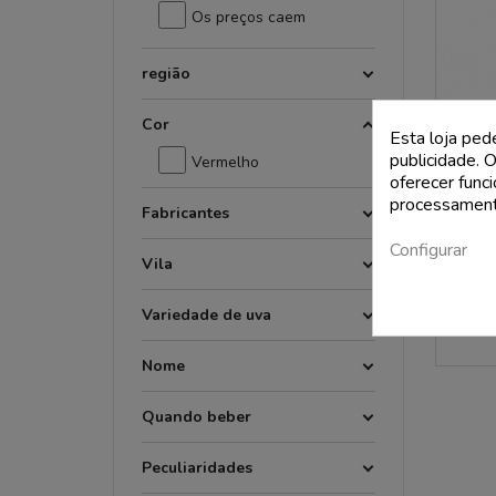
Os preços caem
região
Cor
Esta loja ped
publicidade. O
Vermelho
oferecer func
processament
Fabricantes
Oltrepó
Configurar
Vila
Variedade de uva
Nome
Quando beber
Peculiaridades