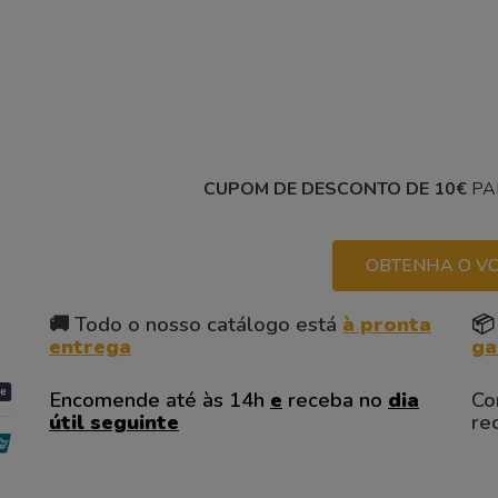
CUPOM DE DESCONTO DE 10€
PA
OBTENHA O VO
🚚 Todo o nosso catálogo está
à pronta
📦
entrega
ga
Encomende até às 14h
e
receba no
dia
Co
útil seguinte
re