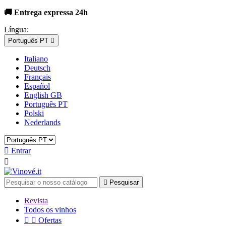
🚚 Entrega expressa 24h
Língua:
Português PT

Italiano
Deutsch
Français
Español
English GB
Português PT
Polski
Nederlands

Entrar


Pesquisar
Revista
Todos os vinhos


Ofertas