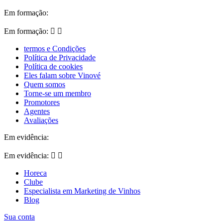
Em formação:
Em formação:


termos e Condições
Política de Privacidade
Política de cookies
Eles falam sobre Vinové
Quem somos
Torne-se um membro
Promotores
Agentes
Avaliações
Em evidência:
Em evidência:


Horeca
Clube
Especialista em Marketing de Vinhos
Blog
Sua conta