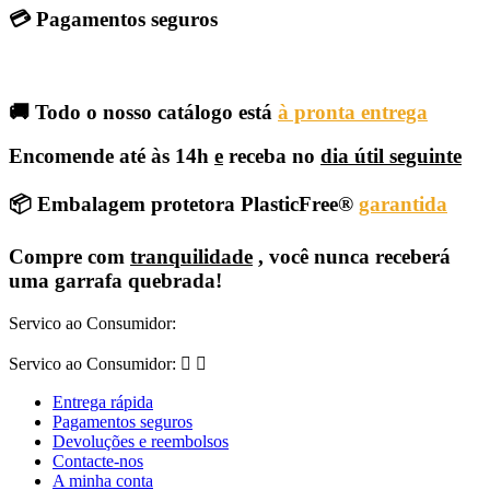
💳 Pagamentos seguros
🚚 Todo o nosso catálogo está
à pronta entrega
Encomende até às 14h
e
receba no
dia útil seguinte
📦 Embalagem protetora PlasticFree®
garantida
Compre com
tranquilidade
, você nunca receberá
uma garrafa quebrada!
Servico ao Consumidor:
Servico ao Consumidor:


Entrega rápida
Pagamentos seguros
Devoluções e reembolsos
Contacte-nos
A minha conta