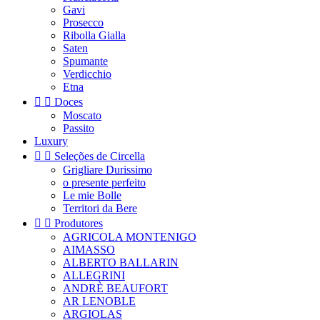
Gavi
Prosecco
Ribolla Gialla
Saten
Spumante
Verdicchio
Etna


Doces
Moscato
Passito
Luxury


Seleções de Circella
Grigliare Durissimo
o presente perfeito
Le mie Bolle
Territori da Bere


Produtores
AGRICOLA MONTENIGO
AIMASSO
ALBERTO BALLARIN
ALLEGRINI
ANDRÈ BEAUFORT
AR LENOBLE
ARGIOLAS