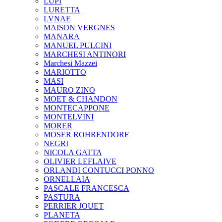
LUPI
LURETTA
LVNAE
MAISON VERGNES
MANARA
MANUEL PULCINI
MARCHESI ANTINORI
Marchesi Mazzei
MARIOTTO
MASI
MAURO ZINO
MOET & CHANDON
MONTECAPPONE
MONTELVINI
MORER
MOSER ROHRENDORF
NEGRI
NICOLA GATTA
OLIVIER LEFLAIVE
ORLANDI CONTUCCI PONNO
ORNELLAIA
PASCALE FRANCESCA
PASTURA
PERRIER JOUET
PLANETA