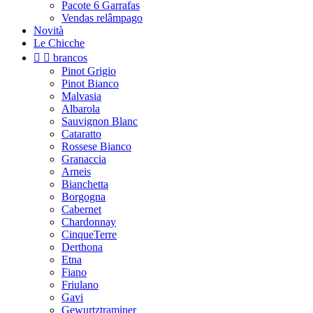
Pacote 6 Garrafas
Vendas relâmpago
Novità
Le Chicche


brancos
Pinot Grigio
Pinot Bianco
Malvasia
Albarola
Sauvignon Blanc
Cataratto
Rossese Bianco
Granaccia
Arneis
Bianchetta
Borgogna
Cabernet
Chardonnay
CinqueTerre
Derthona
Etna
Fiano
Friulano
Gavi
Gewurtztraminer