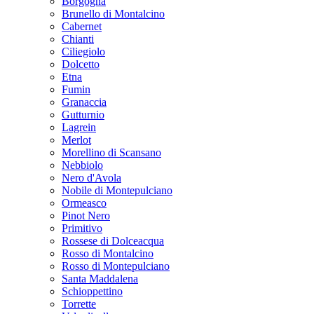
Borgogna
Brunello di Montalcino
Cabernet
Chianti
Ciliegiolo
Dolcetto
Etna
Fumin
Granaccia
Gutturnio
Lagrein
Merlot
Morellino di Scansano
Nebbiolo
Nero d'Avola
Nobile di Montepulciano
Ormeasco
Pinot Nero
Primitivo
Rossese di Dolceacqua
Rosso di Montalcino
Rosso di Montepulciano
Santa Maddalena
Schioppettino
Torrette