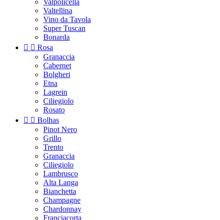
Valpolicella
Valtellina
Vino da Tavola
Super Tuscan
Bonarda


Rosa
Granaccia
Cabernet
Bolgheri
Etna
Lagrein
Ciliegiolo
Rosato


Bolhas
Pinot Nero
Grillo
Trento
Granaccia
Ciliegiolo
Lambrusco
Alta Langa
Bianchetta
Champagne
Chardonnay
Franciacorta