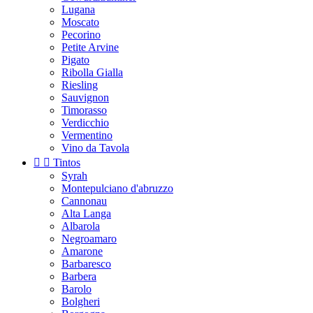
Lugana
Moscato
Pecorino
Petite Arvine
Pigato
Ribolla Gialla
Riesling
Sauvignon
Timorasso
Verdicchio
Vermentino
Vino da Tavola


Tintos
Syrah
Montepulciano d'abruzzo
Cannonau
Alta Langa
Albarola
Negroamaro
Amarone
Barbaresco
Barbera
Barolo
Bolgheri