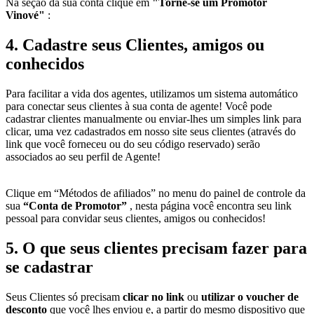
Na seção da sua conta clique em
"Torne-se um Promotor
Vinové"
:
4. Cadastre seus Clientes, amigos ou
conhecidos
Para facilitar a vida dos agentes, utilizamos um sistema automático
para conectar seus clientes à sua conta de agente! Você pode
cadastrar clientes manualmente ou enviar-lhes um simples link para
clicar, uma vez cadastrados em nosso site seus clientes (através do
link que você forneceu ou do seu código reservado) serão
associados ao seu perfil de Agente!
Clique em “Métodos de afiliados” no menu do painel de controle da
sua
“Conta de Promotor”
, nesta página você encontra seu link
pessoal para convidar seus clientes, amigos ou conhecidos!
5. O que seus clientes precisam fazer para
se cadastrar
Seus Clientes só precisam
clicar no link
ou
utilizar o voucher de
desconto
que você lhes enviou e, a partir do mesmo dispositivo que