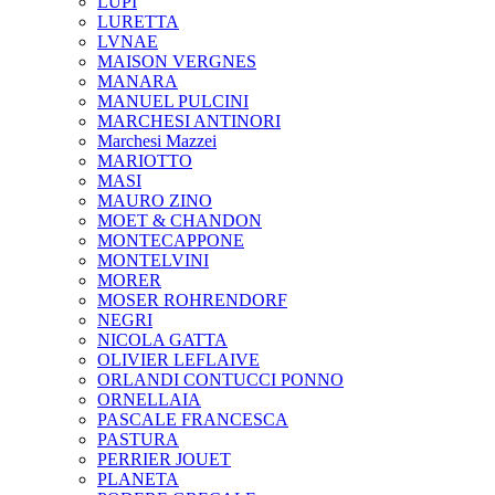
LUPI
LURETTA
LVNAE
MAISON VERGNES
MANARA
MANUEL PULCINI
MARCHESI ANTINORI
Marchesi Mazzei
MARIOTTO
MASI
MAURO ZINO
MOET & CHANDON
MONTECAPPONE
MONTELVINI
MORER
MOSER ROHRENDORF
NEGRI
NICOLA GATTA
OLIVIER LEFLAIVE
ORLANDI CONTUCCI PONNO
ORNELLAIA
PASCALE FRANCESCA
PASTURA
PERRIER JOUET
PLANETA