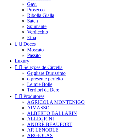
Gavi
Prosecco
Ribolla Gialla
Saten
Spumante
Verdicchio
Etna


Doces
Moscato
Passito
Luxury


Seleções de Circella
Grigliare Durissimo
o presente perfeito
Le mie Bolle
Territori da Bere


Produtores
AGRICOLA MONTENIGO
AIMASSO
ALBERTO BALLARIN
ALLEGRINI
ANDRÈ BEAUFORT
AR LENOBLE
ARGIOLAS