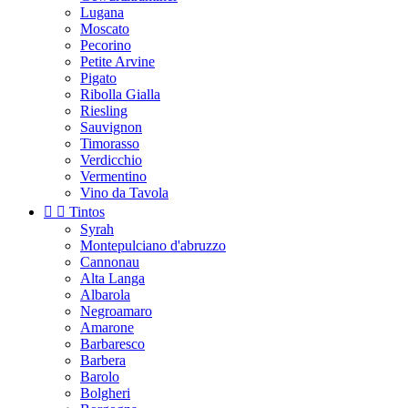
Lugana
Moscato
Pecorino
Petite Arvine
Pigato
Ribolla Gialla
Riesling
Sauvignon
Timorasso
Verdicchio
Vermentino
Vino da Tavola


Tintos
Syrah
Montepulciano d'abruzzo
Cannonau
Alta Langa
Albarola
Negroamaro
Amarone
Barbaresco
Barbera
Barolo
Bolgheri