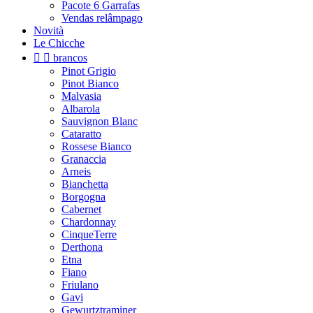
Pacote 6 Garrafas
Vendas relâmpago
Novità
Le Chicche


brancos
Pinot Grigio
Pinot Bianco
Malvasia
Albarola
Sauvignon Blanc
Cataratto
Rossese Bianco
Granaccia
Arneis
Bianchetta
Borgogna
Cabernet
Chardonnay
CinqueTerre
Derthona
Etna
Fiano
Friulano
Gavi
Gewurtztraminer