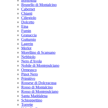
Borgogna
Brunello di Montalcino
Cabernet
Chianti
Ciliegiolo
Dolcetto
Etna
Fumin
Granaccia
Gutturnio
Lagrein
Merlot
Morellino di Scansano
Nebbiolo
Nero d'Avola
Nobile di Montepulciano
Ormeasco
Pinot Nero
Primitivo
Rossese di Dolceacqua
Rosso di Montalcino
Rosso di Montepulciano
Santa Maddalena
Schioppettino
Torrette