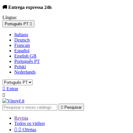
🚚 Entrega expressa 24h
Língua:
Português PT

Italiano
Deutsch
Français
Español
English GB
Português PT
Polski
Nederlands

Entrar


Pesquisar
Revista
Todos os vinhos


Ofertas