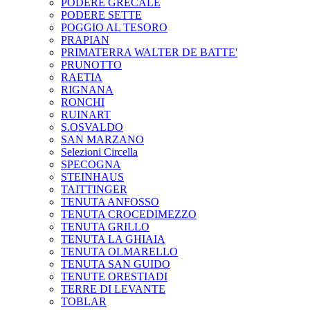
PODERE GRECALE
PODERE SETTE
POGGIO AL TESORO
PRAPIAN
PRIMATERRA WALTER DE BATTE'
PRUNOTTO
RAETIA
RIGNANA
RONCHI
RUINART
S.OSVALDO
SAN MARZANO
Selezioni Circella
SPECOGNA
STEINHAUS
TAITTINGER
TENUTA ANFOSSO
TENUTA CROCEDIMEZZO
TENUTA GRILLO
TENUTA LA GHIAIA
TENUTA OLMARELLO
TENUTA SAN GUIDO
TENUTE ORESTIADI
TERRE DI LEVANTE
TOBLAR