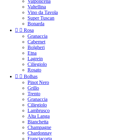
Valpolicella
Valtellina
Vino da Tavola
Super Tuscan
Bonarda


Rosa
Granaccia
Cabernet
Bolgheri
Etna
Lagrein
Ciliegiolo
Rosato


Bolhas
Pinot Nero
Grillo
Trento
Granaccia
Ciliegiolo
Lambrusco
Alta Langa
Bianchetta
Champagne
Chardonnay
Franciacorta