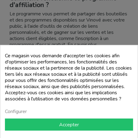
d'affiliation ?
Le programme vous permet de partager des bouteilles
et des programmes disponibles sur Vinové avec votre
public, à l'aide d'outils de création de liens
personnalisés, et de gagner sur les ventes et les
actions client éligibles, comme l'inscription à un
programme d'essai gratuit. En savoir plus.
Quelles sont les conditions pour
Ce magasin vous demande d'accepter les cookies afin
d'optimiser les performances, les fonctionnalités des
rejoindre ce programme ?
réseaux sociaux et la pertinence de la publicité. Les cookies
Tout le monde peut participer, des amateurs de vin aux
tiers liés aux réseaux sociaux et à la publicité sont utilisés
blogueurs, en passant par les éditeurs et les créateurs
pour vous offrir des fonctionnalités optimisées sur les
de contenu disposant d'un site Web ou d'une
réseaux sociaux, ainsi que des publicités personnalisées.
application mobile.
Acceptez-vous ces cookies ainsi que les implications
associées à l'utilisation de vos données personnelles ?
Si vous êtes un influenceur avec un nombre établi de
followers sur les réseaux sociaux, contactez-nous, nous
Configurer
avons un programme dédié pour vous !
Comment puis-je gagner de l'argent
Accepter
avec ce programme ?