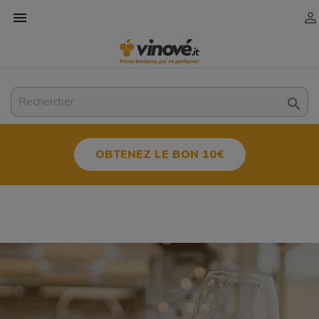



OBTENEZ LE BON 10€