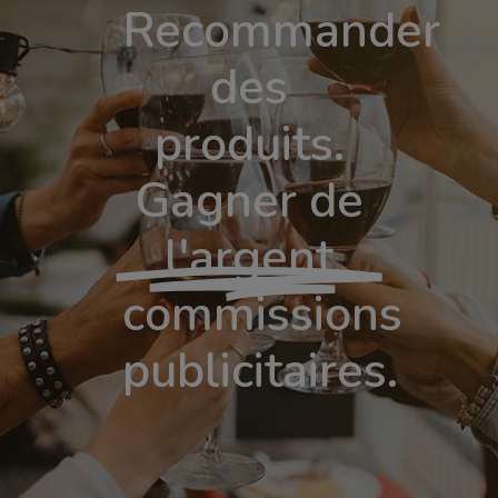
Recommander
des
produits.
Gagner de
l'argent
commissions
publicitaires.