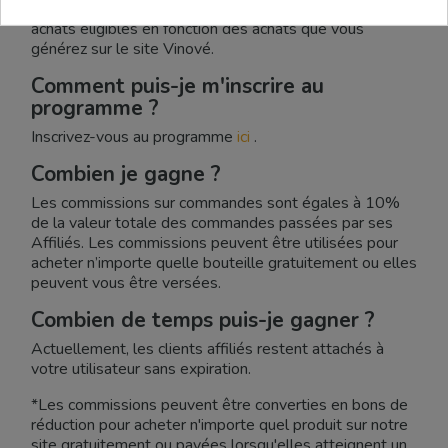
Vous gagnerez des revenus sur les programmes et
achats éligibles en fonction des achats que vous
générez sur le site Vinové.
Comment puis-je m'inscrire au
programme ?
Inscrivez-vous au programme
ici
.
Combien je gagne ?
Les commissions sur commandes sont égales à 10%
de la valeur totale des commandes passées par ses
Affiliés. Les commissions peuvent être utilisées pour
acheter n’importe quelle bouteille gratuitement ou elles
peuvent vous être versées.
Combien de temps puis-je gagner ?
Actuellement, les clients affiliés restent attachés à
votre utilisateur sans expiration.
*Les commissions peuvent être converties en bons de
réduction pour acheter n'importe quel produit sur notre
site gratuitement ou payées lorsqu'elles atteignent un