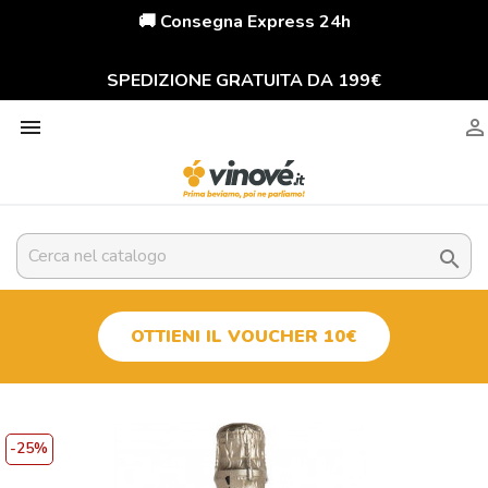
🚚 Consegna Express 24h
SPEDIZIONE GRATUITA DA 199€



OTTIENI IL VOUCHER 10€
-25%