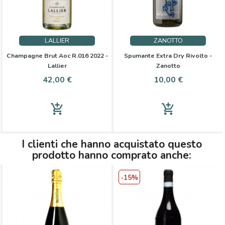
LALLIER
ZANOTTO
Champagne Brut Aoc R.016 2022 -
Spumante Extra Dry Rivolto -
Lallier
Zanotto
Prezzo
Prezzo
42,00 €
10,00 €
add_shopping_cart
add_shopping_cart
I clienti che hanno acquistato questo
prodotto hanno comprato anche:
-15%