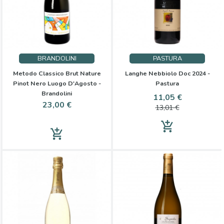
BRANDOLINI
PASTURA
Metodo Classico Brut Nature
Langhe Nebbiolo Doc 2024 -
Pinot Nero Luogo D'Agosto -
Pastura
Brandolini
Prezzo
Prezzo
11,05 €
Prezzo
23,00 €
base
13,01 €
add_shopping_cart
add_shopping_cart