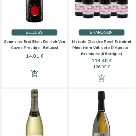
BELLUSSI
BRANDOLINI
Spumante Brut Blanc De Noir Vsq
Metodo Classico Rosè Extrabrut
Cuvee Prestige - Bellussi
Pinot Nero Vdt Note D'Agosto -
Brandolini (6 Bottiglie)
Prezzo
14,01 €
Prezzo
Prezzo
113,40 €
base
126,00 €
add_shopping_cart
add_shopping_cart