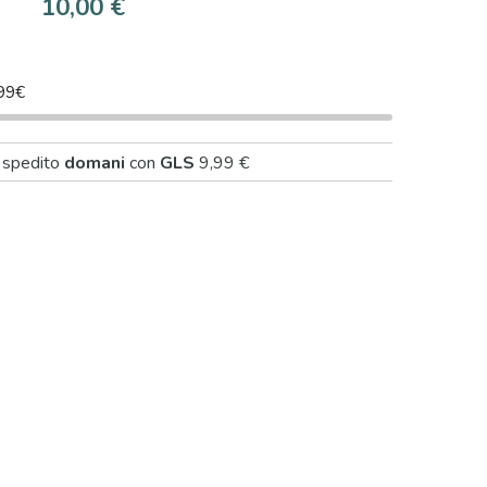
10,00 €
99€
à spedito
domani
con
GLS
9,99 €