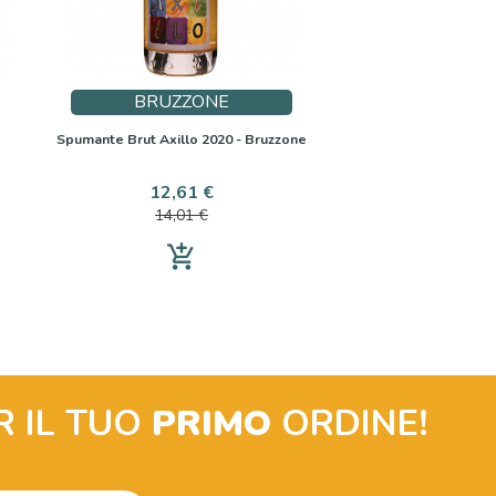
BRUZZONE
Spumante Brut Axillo 2020 - Bruzzone
Prezzo
Prezzo
12,61 €
base
14,01 €
add_shopping_cart
R IL TUO
PRIMO
ORDINE!