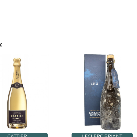
:
CATTIER
LECLERC BRIANT