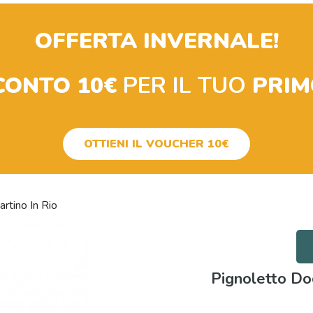
OFFERTA INVERNALE!
CONTO 10€
PER IL TUO
PRIM
OTTIENI IL VOUCHER 10€
rtino In Rio
Pignoletto Doc