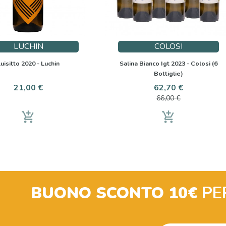
LUCHIN
COLOSI
uisitto 2020 - Luchin
Salina Bianco Igt 2023 - Colosi (6
Bottiglie)
Prezzo
Prezzo
Prezzo
21,00 €
62,70 €
base
66,00 €
add_shopping_cart
add_shopping_cart
BUONO SCONTO 10€
PE