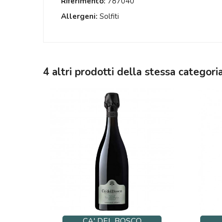
Riferimento:
787040
Allergeni:
Solfiti
4 altri prodotti della stessa categoria
CA' DEL BOSCO