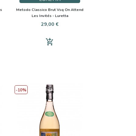
ss
Metodo Classico Brut Vsq On Attend
Les Invités - Luretta
Prezzo
29,00 €
add_shopping_cart
-10%