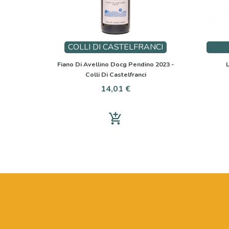
COLLI DI CASTELFRANCI
Fiano Di Avellino Docg Pendino 2023 -
L
Colli Di Castelfranci
Prezzo
14,01 €
add_shopping_cart