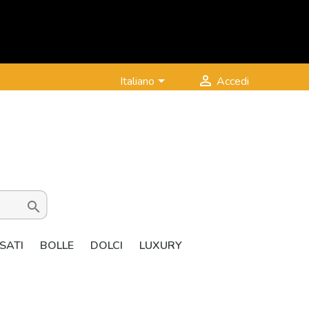


Italiano
Accedi

SATI
BOLLE
DOLCI
LUXURY