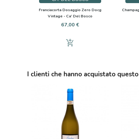
Franciacorta Dosaggio Zero Docg
Champagn
Vintage - Ca' Del Bosco
Prezzo
67,00 €
add_shopping_cart
I clienti che hanno acquistato ques