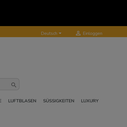


Deutsch
Einloggen

E
LUFTBLASEN
SÜSSIGKEITEN
LUXURY