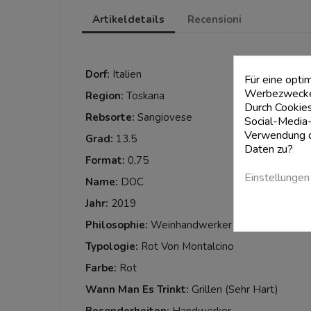
Artikeldetails
Recensioni
Dorf:
Italien
Für eine opti
Werbezwecken
Region:
Toskana
Durch Cookies
Rebsorte:
Sangiovese
Social-Media-
Verwendung di
Grad:
13.5
Daten zu?
Format:
0,75
Einstellungen
Name:
DOC
Jahr:
2019
Philosophie:
Weinhandwerker
Typologie:
Rot Von Montalcino
Farbe:
Rot
Wann Man Es Trinkt:
Grillen (sehr Hart)