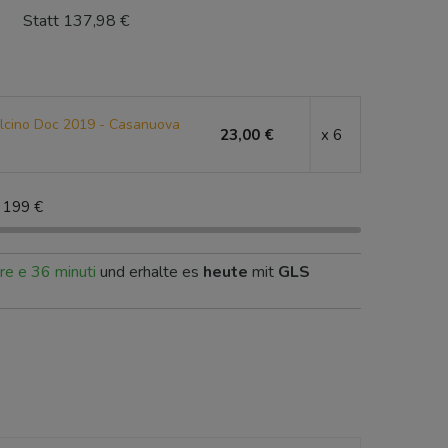
Statt 137,98 €
lcino Doc 2019 - Casanuova
23,00 €
x 6
199 €
re e 36 minuti
und erhalte es
heute
mit
GLS