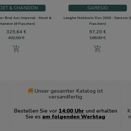
OET & CHANDON
GARESIO
r Brut Aoc Imperial - Moet &
Langhe Nebbiolo Doc 2020 - Garesio (
handon (6 Flaschen)
Flaschen)
Preis
Verkaufspreis
Preis
Verkaufspr
329,64 €
97,20 €
402,00 €
108,00 €
add_shopping_cart
add_shopping_cart
🚚
Unser gesamter Katalog ist
versandfertig
Bestellen Sie vor
14:00 Uhr
und erhalten
K
Sie es
am folgenden Werktag
n