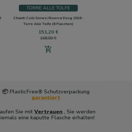
TORRE ALLE TOLFE
6
Chianti Colli Senesi Riserva Docg 2018 -
Torre Alle Tolfe (6 Flaschen)
eis
Preis
Verkaufspreis
151,20 €
168,00 €
add_shopping_cart
📦 PlasticFree® Schutzverpackung
garantiert
aufen Sie mit
Vertrauen
, Sie werden
iemals eine kaputte Flasche erhalten!