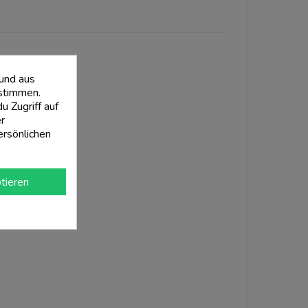
 und aus
stimmen.
 Zugriff auf
r
ersönlichen
tieren