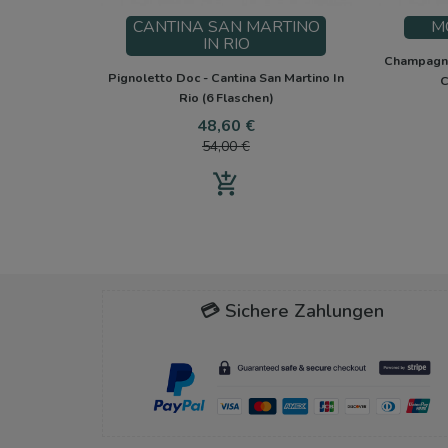
CANTINA SAN MARTINO
M
IN RIO
Champagne
Pignoletto Doc - Cantina San Martino In
C
Rio (6 Flaschen)
Preis
Verkaufspreis
48,60 €
54,00 €
add_shopping_cart
💳 Sichere Zahlungen