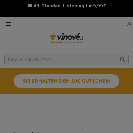
🚚 48-Stunden-Lieferung für 9,99€



SIE ERHALTEN DEN 10€ GUTSCHEIN