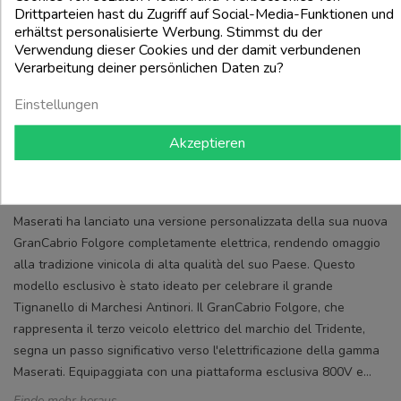
Drittparteien hast du Zugriff auf Social-Media-Funktionen und
erhältst personalisierte Werbung. Stimmst du der
Verwendung dieser Cookies und der damit verbundenen
Verarbeitung deiner persönlichen Daten zu?
Einstellungen
Akzeptieren
MASERATI CELEBRA IL TIGNANELLO DI ANTINORI
CON LA GRANCABRIO FOLGORE.
Maserati ha lanciato una versione personalizzata della sua nuova
GranCabrio Folgore completamente elettrica, rendendo omaggio
alla tradizione vinicola di alta qualità del suo Paese. Questo
modello esclusivo è stato ideato per celebrare il grande
Tignanello di Marchesi Antinori. Il GranCabrio Folgore, che
rappresenta il terzo veicolo elettrico del marchio del Tridente,
segna un passo significativo verso l'elettrificazione della gamma
Maserati. Equipaggiata con una piattaforma esclusiva 800V e...
Finde mehr heraus