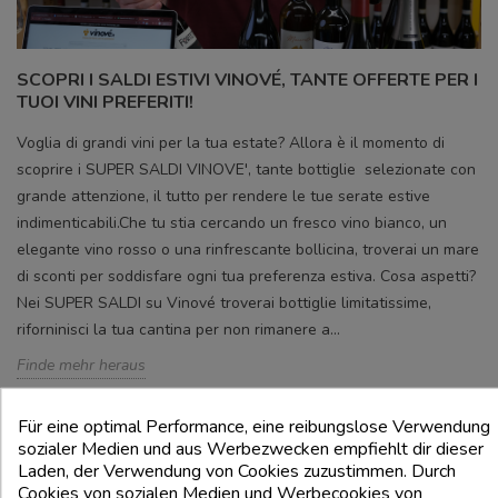
SCOPRI I SALDI ESTIVI VINOVÉ, TANTE OFFERTE PER I
TUOI VINI PREFERITI!
Voglia di grandi vini per la tua estate? Allora è il momento di
scoprire i SUPER SALDI VINOVE', tante bottiglie selezionate con
grande attenzione, il tutto per rendere le tue serate estive
indimenticabili.Che tu stia cercando un fresco vino bianco, un
elegante vino rosso o una rinfrescante bollicina, troverai un mare
di sconti per soddisfare ogni tua preferenza estiva. Cosa aspetti?
Nei SUPER SALDI su Vinové troverai bottiglie limitatissime,
riforninisci la tua cantina per non rimanere a...
Finde mehr heraus
Für eine optimal Performance, eine reibungslose Verwendung
sozialer Medien und aus Werbezwecken empfiehlt dir dieser
Laden, der Verwendung von Cookies zuzustimmen. Durch
Cookies von sozialen Medien und Werbecookies von