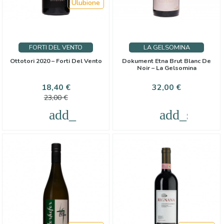
Ulubione
FORTI DEL VENTO
LA GELSOMINA
Ottotori 2020 – Forti Del Vento
Dokument Etna Brut Blanc De
Noir – La Gelsomina
Cena
Cena
Cena
18,40 €
32,00 €
podstawowa
23,00 €
add_shopping_cart
add_shoppi