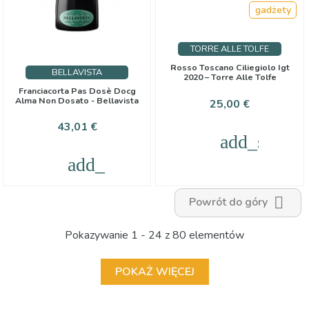
gadżety
TORRE ALLE TOLFE
Rosso Toscano Ciliegiolo Igt
BELLAVISTA
2020 – Torre Alle Tolfe
Franciacorta Pas Dosè Docg
Alma Non Dosato - Bellavista
Cena
25,00 €
Cena
43,01 €
add_shoppi
add_shopping_cart

Powrót do góry
Pokazywanie 1 - 24 z 80 elementów
POKAŻ WIĘCEJ