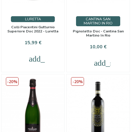
LURETTA
CANTINA SAN
MARTINO IN RIO
Colli Piacentini Gutturnio
Superiore Doc 2022 - Luretta
Pignoletto Doc - Cantina San
Martino In Rio
Cena
15,99 €
Cena
10,00 €
add_shopping_cart
add_shoppi
-20%
-20%