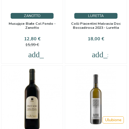
ZANOTTO
LURETTA
Musujące Białe Col Fondo -
Colli Piacentini Malvasia Doc
Zanotto
Boccadirosa 2023 - Luretta
Cena
Cena
Cena
12,80 €
18,00 €
podstawowa
15,99 €
add_shopping_cart
add_shoppi
Ulubione