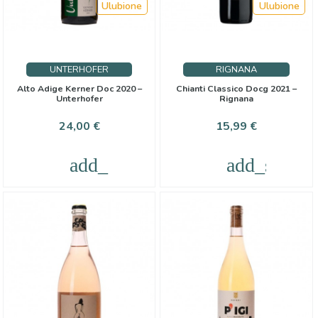
Ulubione
Ulubione
UNTERHOFER
RIGNANA
Alto Adige Kerner Doc 2020 –
Chianti Classico Docg 2021 –
Unterhofer
Rignana
Cena
Cena
24,00 €
15,99 €
add_shopping_cart
add_shoppi