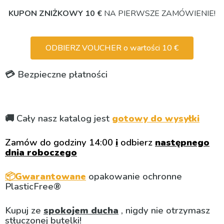
KUPON ZNIŻKOWY 10 €
NA PIERWSZE ZAMÓWIENIE!
ODBIERZ VOUCHER o wartości 10 €
💳 Bezpieczne płatności
🚚 Cały nasz katalog jest
gotowy do wysyłki
Zamów do godziny 14:00
i
odbierz
następnego
dnia roboczego
📦Gwarantowane
opakowanie ochronne
PlasticFree®
Kupuj ze
spokojem ducha
, nigdy nie otrzymasz
stłuczonej butelki!