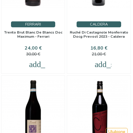
FERRARI
CALDERA
Trento Brut Blanc De Blancs Doc
Ruché Di Castagnole Monferrato
Maximum - Ferrari
Docg Prevost 2023 - Caldera
Cena
Cena
Cena
Cena
24,00 €
16,80 €
podstawowa
podstawo
30,00 €
21,00 €
add_shopping_cart
add_shoppi
Ulubione