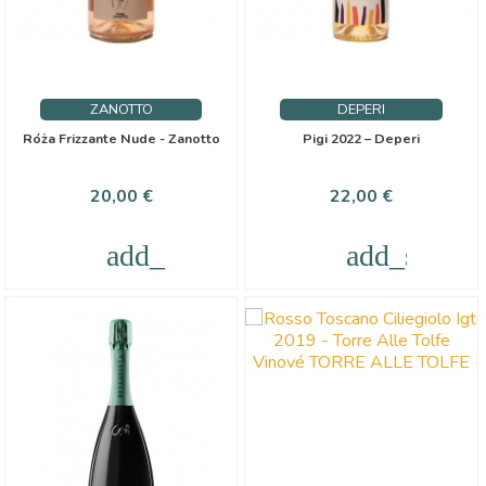
ZANOTTO
DEPERI
Róża Frizzante Nude - Zanotto
Pigi 2022 – Deperi
Cena
Cena
20,00 €
22,00 €
add_shopping_cart
add_shoppi