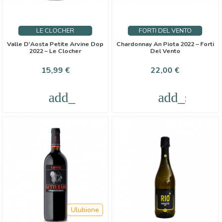
LE CLOCHER
FORTI DEL VENTO
Valle D'Aosta Petite Arvine Dop
Chardonnay An Piota 2022 – Forti
2022 – Le Clocher
Del Vento
Cena
Cena
15,99 €
22,00 €
add_shopping_cart
add_shoppi
Ulubione