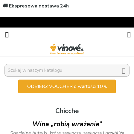
🚚 Ekspresowa dostawa 24h



ODBIERZ VOUCHER o wartości 10 €
Chicche
Wina „robią wrażenie”
Specjalne butelki, które zaskoczą, zaskoczą i przybliżą