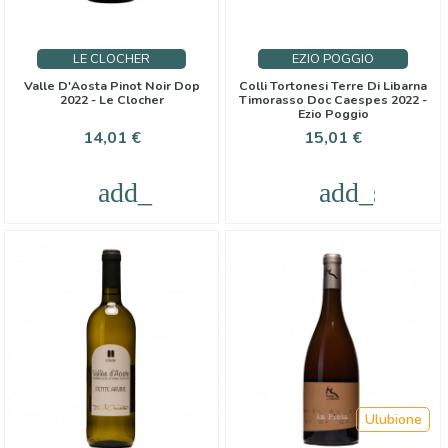
LE CLOCHER
EZIO POGGIO
Valle D'Aosta Pinot Noir Dop
Colli Tortonesi Terre Di Libarna
2022 - Le Clocher
Timorasso Doc Caespes 2022 -
Ezio Poggio
Cena
Cena
14,01 €
15,01 €
add_shopping_cart
add_shoppi
Ulubione