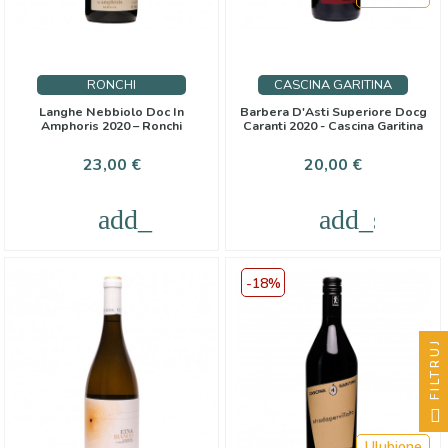
RONCHI
CASCINA GARITINA
Langhe Nebbiolo Doc In
Barbera D'Asti Superiore Docg
Amphoris 2020 – Ronchi
Caranti 2020 - Cascina Garitina
Cena
Cena
23,00 €
20,00 €
add_shopping_cart
add_shoppi
-18%
FILTRUJ
Ulubione