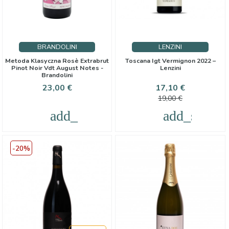
BRANDOLINI
LENZINI
Metoda Klasyczna Rosè Extrabrut
Toscana Igt Vermignon 2022 –
Pinot Noir Vdt August Notes -
Lenzini
Brandolini
Cena
Cena
Cena
23,00 €
17,10 €
podstawo
19,00 €
add_shopping_cart
add_shoppi
-20%