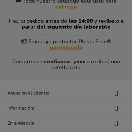
🚚 Todo nuestro catálogo está listo para
entrega
Haz tu
pedido antes
de
las 14:00
y recíbelo a
partir
del siguiente día laborable
📦 Embalaje protector PlasticFree®
garantizado
Compre con
confianza
, ¡nunca recibirá una
botella rota!

Atención al cliente:

Información:

En evidencia: