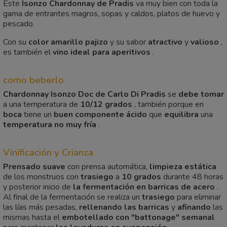
Este
Isonzo Chardonnay de Pradis
va muy bien con toda la
gama de entrantes magros, sopas y caldos, platos de huevo y
pescado.
Con su
color amarillo pajizo
y su sabor
atractivo
y
valioso
,
es también el
vino ideal para aperitivos
.
como beberlo
Chardonnay Isonzo Doc de Carlo Di Pradis
se
debe tomar
a una temperatura de
10/12 grados
, también porque en
boca
tiene un
buen componente ácido
que
equilibra
una
temperatura no muy fría
.
Vinificación y Crianza
Prensado suave
con prensa automática,
limpieza estática
de los monstruos con
trasiego
a
10 grados
durante 48 horas
y posterior inicio de
la fermentación en barricas de acero
.
Al final de la fermentación se realiza un
trasiego
para eliminar
las lías más pesadas,
rellenando las barricas
y
afinando
las
mismas hasta el
embotellado con "battonage" semanal