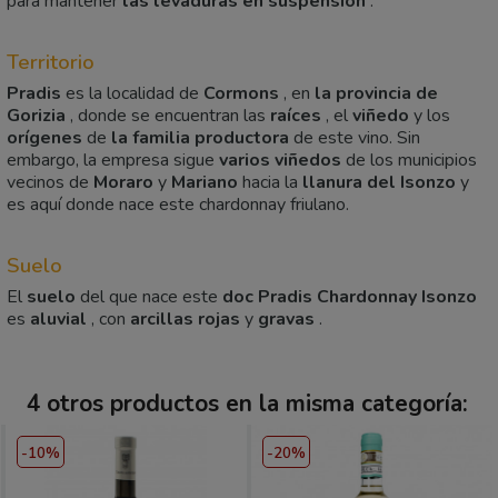
para mantener
las levaduras en suspensión
.
Territorio
Pradis
es la localidad de
Cormons
, en
la provincia de
Gorizia
, donde se encuentran las
raíces
, el
viñedo
y los
orígenes
de
la familia productora
de este vino. Sin
embargo, la empresa sigue
varios viñedos
de los municipios
vecinos de
Moraro
y
Mariano
hacia la
llanura del Isonzo
y
es aquí donde nace este chardonnay friulano.
Suelo
El
suelo
del que nace este
doc Pradis Chardonnay Isonzo
es
aluvial
, con
arcillas rojas
y
gravas
.
4 otros productos en la misma categoría:
-10%
-20%