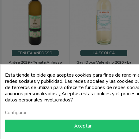
TENUTA ANFOSSO
LA SCOLCA
Antea 2019 - Tenuta Anfosso
Gavi Docg Valentino 2020 - La
Scolca
Esta tienda te pide que aceptes cookies para fines de rendimi
Precio
Precio
Precio
Precio
30,60 €
12,80 €
redes sociales y publicidad. Las redes sociales y las cookies pu
base
base
34,00 €
15,99 €
de terceros se utilizan para ofrecerte funciones de redes socia
anuncios personalizados. ¿Aceptas estas cookies y el proces
add_shopping_cart
add_shoppi
datos personales involucrados?
Configurar
Aceptar