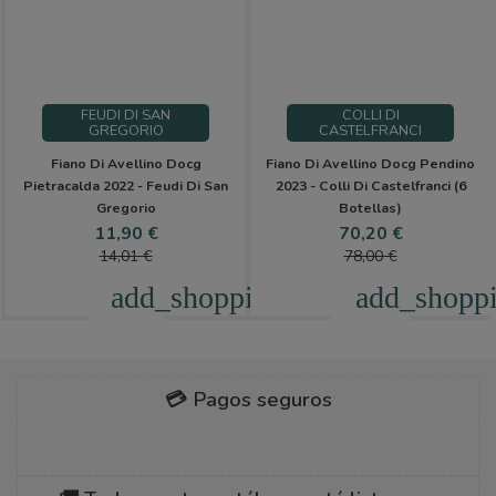
FEUDI DI SAN
COLLI DI
GREGORIO
CASTELFRANCI
Fiano Di Avellino Docg
Fiano Di Avellino Docg Pendino
Pietracalda 2022 - Feudi Di San
2023 - Colli Di Castelfranci (6
Gregorio
Botellas)
Precio
Precio
Precio
Precio
11,90 €
70,20 €
base
base
14,01 €
78,00 €
add_shopping_cart
add_shoppi
💳 Pagos seguros