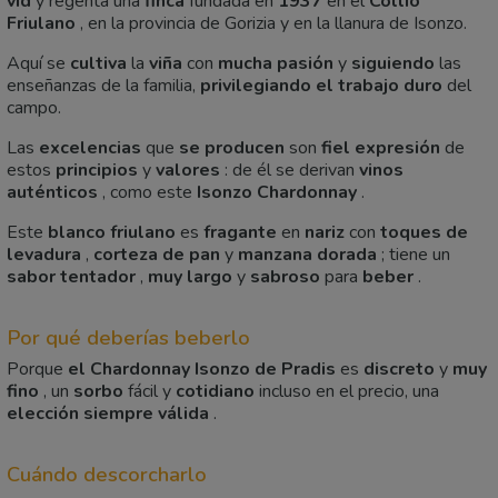
vid
y regenta una
finca
fundada en
1937
en el
Collio
Friulano
, en la provincia de Gorizia y en la llanura de Isonzo.
Aquí se
cultiva
la
viña
con
mucha pasión
y
siguiendo
las
enseñanzas de la familia,
privilegiando
el trabajo duro
del
campo.
Las
excelencias
que
se producen
son
fiel expresión
de
estos
principios
y
valores
: de él se derivan
vinos
auténticos
, como este
Isonzo Chardonnay
.
Este
blanco friulano
es
fragante
en
nariz
con
toques de
levadura
,
corteza de pan
y
manzana dorada
; tiene un
sabor tentador
,
muy largo
y
sabroso
para
beber
.
Por qué deberías beberlo
Porque
el Chardonnay Isonzo de Pradis
es
discreto
y
muy
fino
, un
sorbo
fácil y
cotidiano
incluso en el precio, una
elección siempre válida
.
Cuándo descorcharlo