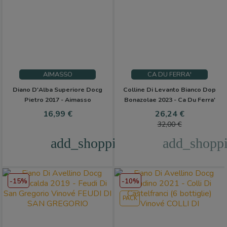
AIMASSO
CA DU FERRA'
Diano D'Alba Superiore Docg
Colline Di Levanto Bianco Dop
Pietro 2017 - Aimasso
Bonazolae 2023 - Ca Du Ferra'
Precio
Precio
Precio
16,99 €
26,24 €
base
32,00 €
add_shopping_cart
add_shoppi
-15%
-10%
PACK