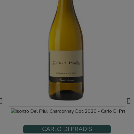


CARLO DI PRADIS