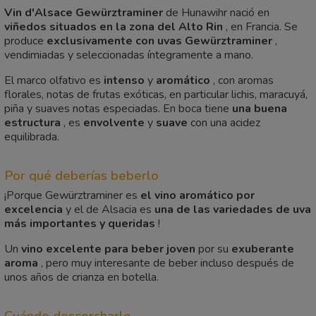
Vin d'Alsace Gewürztraminer
de Hunawihr nació en
viñedos situados en la zona del Alto Rin
, en Francia. Se
produce
exclusivamente con uvas Gewürztraminer
,
vendimiadas y seleccionadas íntegramente a mano.
El marco olfativo es
intenso
y
aromático
, con aromas
florales, notas de frutas exóticas, en particular lichis, maracuyá,
piña y suaves notas especiadas. En boca tiene
una buena
estructura
, es
envolvente
y
suave
con una acidez
equilibrada.
Por qué deberías beberlo
¡Porque Gewürztraminer es
el vino aromático por
excelencia
y el de Alsacia es
una de las variedades de uva
más importantes y queridas
!
Un
vino excelente para beber joven
por su
exuberante
aroma
, pero muy interesante de beber incluso después de
unos años de crianza en botella.
Cuándo descorcharlo