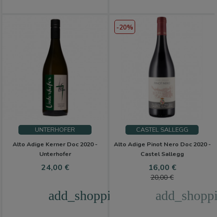
-20%
UNTERHOFER
CASTEL SALLEGG
Alto Adige Kerner Doc 2020 -
Alto Adige Pinot Nero Doc 2020 -
Unterhofer
Castel Sallegg
Precio
Precio
Precio
24,00 €
16,00 €
base
20,00 €
add_shopping_cart
add_shoppi