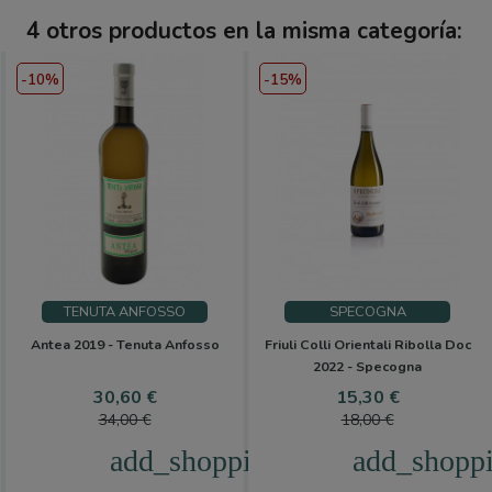
4 otros productos en la misma categoría:
-10%
-15%
TENUTA ANFOSSO
SPECOGNA
Antea 2019 - Tenuta Anfosso
Friuli Colli Orientali Ribolla Doc
2022 - Specogna
Precio
Precio
Precio
Precio
30,60 €
15,30 €
base
base
34,00 €
18,00 €
add_shopping_cart
add_shoppi