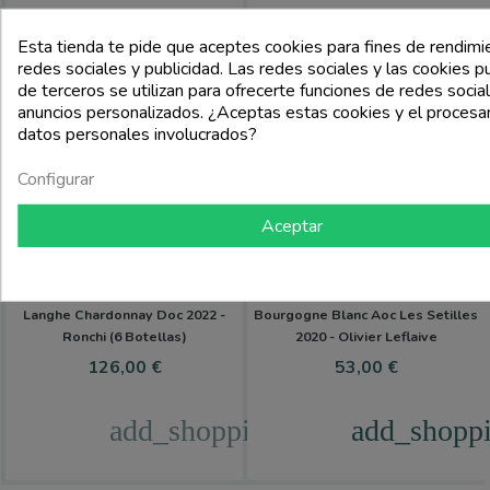
Esta tienda te pide que aceptes cookies para fines de rendimi
PACK
redes sociales y publicidad. Las redes sociales y las cookies pu
de terceros se utilizan para ofrecerte funciones de redes socia
anuncios personalizados. ¿Aceptas estas cookies y el proces
datos personales involucrados?
Configurar
Aceptar
RONCHI
OLIVIER LEFLAIVE
Langhe Chardonnay Doc 2022 -
Bourgogne Blanc Aoc Les Setilles
Ronchi (6 Botellas)
2020 - Olivier Leflaive
Precio
Precio
126,00 €
53,00 €
add_shopping_cart
add_shoppi