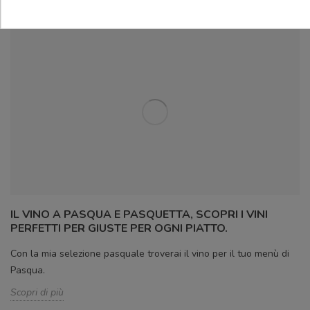
IL VINO A PASQUA E PASQUETTA, SCOPRI I VINI
PERFETTI PER GIUSTE PER OGNI PIATTO.
Con la mia selezione pasquale troverai il vino per il tuo menù di
Pasqua.
Scopri di più