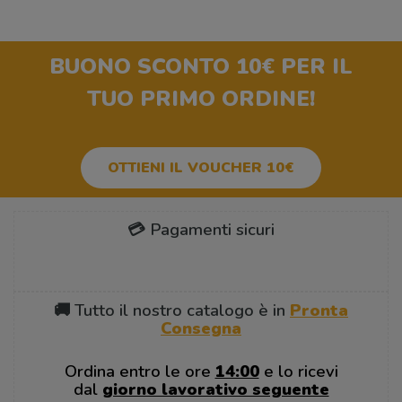
BUONO SCONTO 10€
PER IL
TUO PRIMO ORDINE!
OTTIENI IL VOUCHER 10€
💳 Pagamenti sicuri
🚚 Tutto il nostro catalogo è in
Pronta
Consegna
Ordina entro le ore
14:00
e lo ricevi
dal
giorno lavorativo seguente