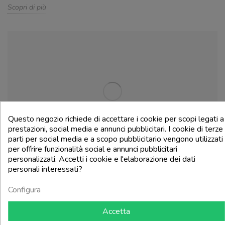
Scopri di più
Questo negozio richiede di accettare i cookie per scopi legati a
prestazioni, social media e annunci pubblicitari. I cookie di terze
parti per social media e a scopo pubblicitario vengono utilizzati
per offrire funzionalità social e annunci pubblicitari
personalizzati. Accetti i cookie e l'elaborazione dei dati
I VINI DI CANTINA LUCHIN, UN VIAGGIO ALLA
personali interessati?
SCOPERTA DI UNA STORIA CENTENARIA.
Configura
Passione e tradizione, il binomio unico caratteristico di Cantine
Luchin.
Accetta
Scopri di più