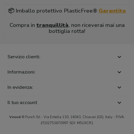
📦 Imballo protettivo PlasticFree®
Garantito
Compra in
tranquillità
, non riceverai mai una
bottiglia rotta!
Servizio clienti:

Informazioni:

In evidenza:

Il tuo account

Vinové
© Punch Srl - Via Entella 130, 16043, Chiavari (GE), Italy - P.IVA:
(IT)02753670997 SDI: M5UXCR1