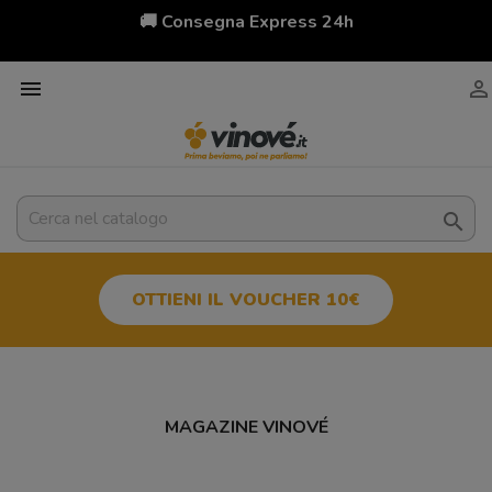
🚚 Consegna Express 24h



OTTIENI IL VOUCHER 10€
MAGAZINE VINOVÉ