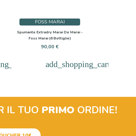
FOSS MARAI
Spumante Extradry Marai De Marai -
Foss Marai (6 Bottiglie)
Prezzo
90,00 €
ng_cart
add_shopping_cart
R IL TUO
PRIMO
ORDINE!
VOUCHER 10€