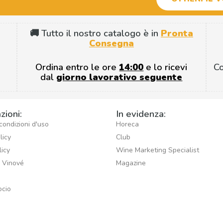
🚚 Tutto il nostro catalogo è in
Pronta
Consegna
Ordina entro le ore
14:00
e lo ricevi
C
dal
giorno lavorativo seguente
zioni:
In evidenza:
condizioni d'uso
Horeca
licy
Club
licy
Wine Marketing Specialist
i Vinové
Magazine
ocio