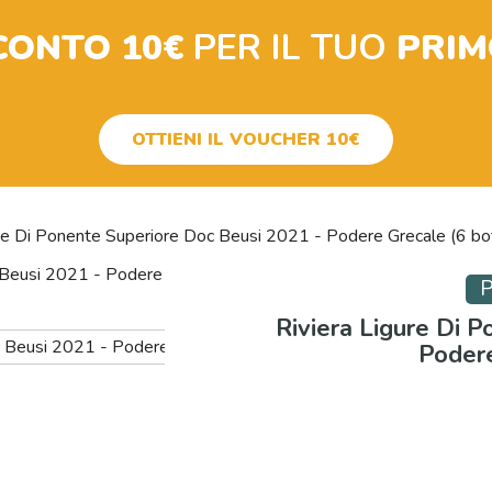
CONTO 10€
PER IL TUO
PRIM
OTTIENI IL VOUCHER 10€
ure Di Ponente Superiore Doc Beusi 2021 - Podere Grecale (6 bot
Riviera Ligure Di 
Podere