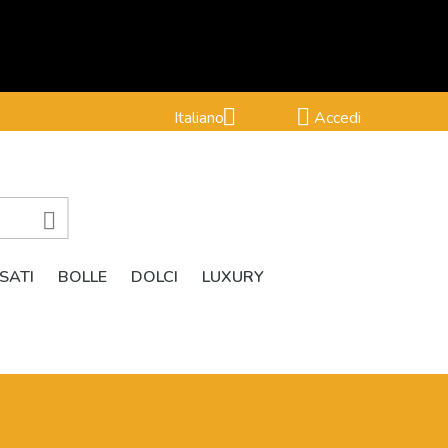


Italiano
Accedi

SATI
BOLLE
DOLCI
LUXURY