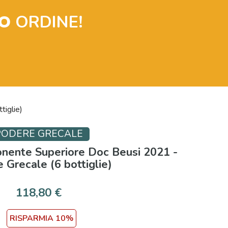
O
ORDINE!
tiglie)
PODERE GRECALE
Ponente Superiore Doc Beusi 2021 -
 Grecale (6 bottiglie)
118,80 €
RISPARMIA 10%