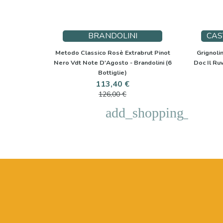
BRANDOLINI
CAS
Metodo Classico Rosè Extrabrut Pinot
Grignoli
Nero Vdt Note D'Agosto - Brandolini (6
Doc Il Ru
Bottiglie)
Prezzo
Prezzo
113,40 €
base
126,00 €
add_shopping_cart