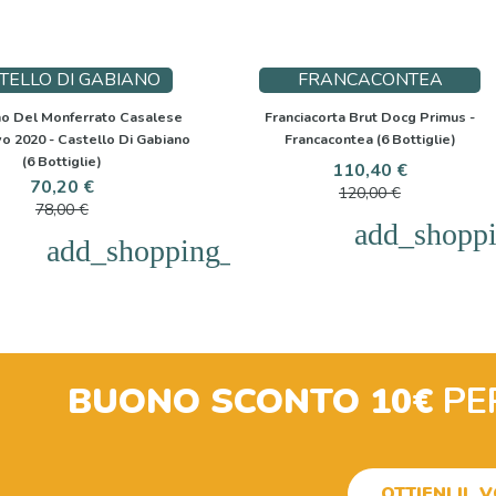
TELLO DI GABIANO
FRANCACONTEA
no Del Monferrato Casalese
Franciacorta Brut Docg Primus -
vo 2020 - Castello Di Gabiano
Francacontea (6 Bottiglie)
(6 Bottiglie)
Prezzo
Prezzo
110,40 €
Prezzo
Prezzo
70,20 €
base
120,00 €
base
78,00 €
add_shoppi
add_shopping_cart
BUONO SCONTO 10€
PE
OTTIENI IL 