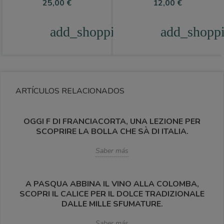
Precio
Precio
25,00 €
12,00 €
add_shopping_cart
add_shoppi
ARTÍCULOS RELACIONADOS
OGGI F DI FRANCIACORTA, UNA LEZIONE PER
SCOPRIRE LA BOLLA CHE SÀ DI ITALIA.
Saber más
A PASQUA ABBINA IL VINO ALLA COLOMBA,
SCOPRI IL CALICE PER IL DOLCE TRADIZIONALE
DALLE MILLE SFUMATURE.
Saber más