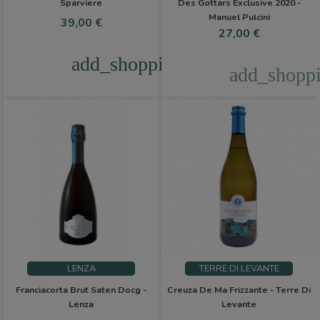
Sparviere
Des Gottars Exclusive 2020 -
Manuel Pulcini
Precio
39,00 €
Precio
27,00 €
add_shopping_cart
add_shoppi
LENZA
TERRE DI LEVANTE
Franciacorta Brut Saten Docg -
Creuza De Ma Frizzante - Terre Di
Lenza
Levante