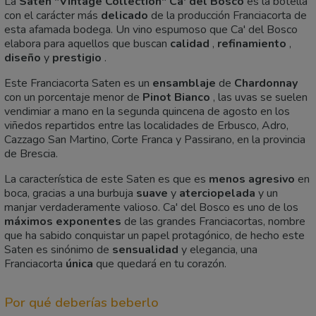
La
Saten "Vintage Collection" Ca' del Bosco
es la botella
con el carácter más
delicado
de la producción Franciacorta de
esta afamada bodega. Un vino espumoso que Ca' del Bosco
elabora para aquellos que buscan
calidad
,
refinamiento
,
diseño
y
prestigio
.
Este Franciacorta Saten es un
ensamblaje
de
Chardonnay
con un porcentaje menor de
Pinot Bianco
, las uvas se suelen
vendimiar a mano en la segunda quincena de agosto en los
viñedos repartidos entre las localidades de Erbusco, Adro,
Cazzago San Martino, Corte Franca y Passirano, en la provincia
de Brescia.
La característica de este Saten es que es
menos agresivo
en
boca, gracias a una burbuja
suave
y
aterciopelada
y un
manjar verdaderamente valioso. Ca' del Bosco es uno de los
máximos exponentes
de las grandes Franciacortas, nombre
que ha sabido conquistar un papel protagónico, de hecho este
Saten es sinónimo de
sensualidad
y elegancia, una
Franciacorta
única
que quedará en tu corazón.
Por qué deberías beberlo