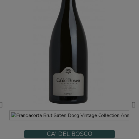


CA' DEL BOSCO