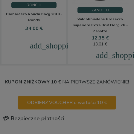
RONCHI
ZANOTTO
Barbaresco Ronchi Docg 2019 -
Valdobbiadene Prosecco
Ronchi
Superiore Extra Brut Docg Zb -
Cena
34,00 €
Zanotto
Cena
Cena
12,35 €
podstawo
add_shopping_cart
13,01 €
add_shoppi
KUPON ZNIŻKOWY 10 €
NA PIERWSZE ZAMÓWIENIE!
ODBIERZ VOUCHER o wartości 10 €
💳 Bezpieczne płatności