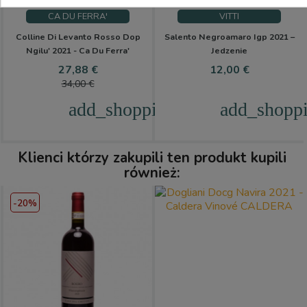
CA DU FERRA'
VITTI
Colline Di Levanto Rosso Dop
Salento Negroamaro Igp 2021 –
Ngilu' 2021 - Ca Du Ferra'
Jedzenie
Cena
Cena
Cena
27,88 €
12,00 €
podstawowa
34,00 €
add_shopping_cart
add_shoppi
Klienci którzy zakupili ten produkt kupili
również:
-20%