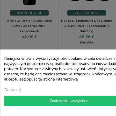
FRESCOBALDI
FRESCOBALDI
Brunello Di Montalcino Docg
Rosso Di Montalcino Doc Campo
Castel Giocondo 2017 -
Ai Sassi 2021 - Frescobaldi (6
Frescobaldi
Butelek)
Cena
Cena
Cena
42,00 €
89,76 €
podstawo
102,00 €
add_shopping_cart
add_shoppi
Niniejsza witryna wykorzystuje pliki cookies w celu świadczeni
najwyższym poziomie i w sposób dostosowany do indywidual
-18%
potrzeb. Korzystanie z witryny bez zmiany ustawień dotyczący
oznacza, że będą one zamieszczane w urządzeniu końcowym. Je
akceptujesz opuść tę stronę internetową.
Dostosuj
Zaakceptuj wszystkie