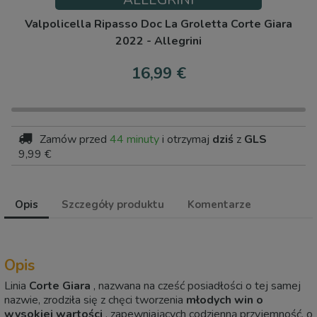
ALLEGRINI
Valpolicella Ripasso Doc La Groletta Corte Giara
2022 - Allegrini
16,99 €
Zamów przed
44 minuty
i otrzymaj
dziś
z
GLS
9,99 €
Opis
Szczegóły produktu
Komentarze
Opis
Linia
Corte Giara
, nazwana na cześć posiadłości o tej samej
nazwie, zrodziła się z chęci tworzenia
młodych win o
wysokiej wartości
, zapewniających codzienną przyjemność, o