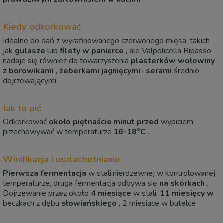
Kiedy odkorkować
Idealne do dań z wyrafinowanego czerwonego mięsa, takich
jak
gulasze
lub
filety w panierce
, ale Valpolicella Ripasso
nadaje się również do towarzyszenia
plasterków wołowiny
z borowikami
,
żeberkami jagnięcymi
i
serami
średnio
dojrzewającymi.
Jak to pić
Odkorkować
około piętnaście minut przed
wypiciem,
przechowywać w temperaturze
16-18°C
.
Winifikacja i uszlachetnianie
Pierwsza fermentacja
w stali nierdzewnej w kontrolowanej
temperaturze, druga fermentacja odbywa się
na skórkach
.
Dojrzewanie przez około
4 miesiące
w stali,
11 miesięcy w
beczkach z dębu
słowiańskiego
, 2 miesiące w butelce