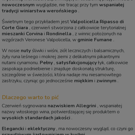
nowoczesnym
wyglądzie, nie tracąc przy tym
wspaniałej
tradycji winiarstwa werońskiego
.
Świetnym tego przykładem jest
Valpolicella Ripasso di
Corte Giara
, czerwień stworzona z całkowicie terytorialnej
mieszanki
Corvina
i
Rondinella
, z winnic położonych na
wzgórzach Veronese Valpolicella, w
gminie
Fumane
.
W nosie
nuty
śliwki i wiśni, ziół leczniczych i balsamicznych,
żyły runa leśnego i mokrej ziemi z delikatnymi pikantnymi
nutami cynamonu.
Pełny
,
satysfakcjonujący
łyk, całkowicie
zaspokaja podniebienie i znajduje doskonałą strukturę,
szczególnie w świeżości, która nadaje mu niesamowitego
zastrzyku, czyniąc go jednocześnie
miękkim
i
zwinnym
.
Dlaczego warto to pić
Czerwień sygnowana
nazwiskiem
Allegrini
, wspaniałej
nazwy włoskiego wina, potwierdzającej się produktem o
wysokich standardach jakości
.
Elegancki
i
eklektyczny
, ma nowoczesny wygląd, co czyni go
prawdziwym żartownisiem w kuchni
.