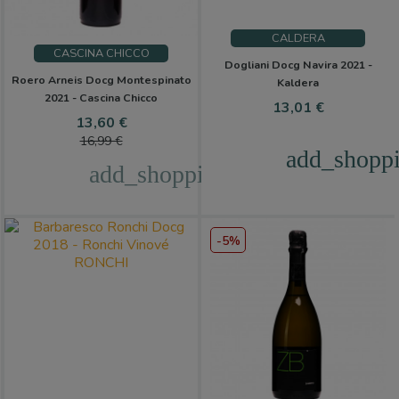
CALDERA
CASCINA CHICCO
Dogliani Docg Navira 2021 -
Roero Arneis Docg Montespinato
Kaldera
2021 - Cascina Chicco
Cena
13,01 €
Cena
Cena
13,60 €
podstawowa
16,99 €
add_shoppi
add_shopping_cart
-5%