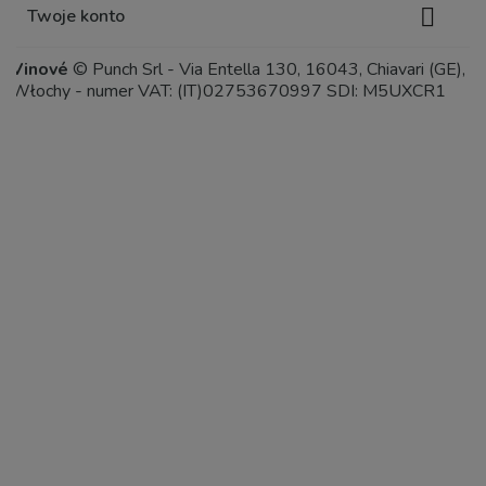

Twoje konto
Vinové
© Punch Srl - Via Entella 130, 16043, Chiavari (GE),
Włochy - numer VAT: (IT)02753670997 SDI: M5UXCR1